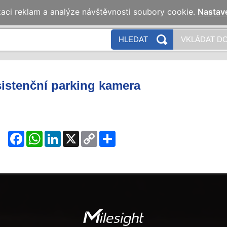
zaci reklam a analýze návštěvnosti soubory cookie.
Nastav
HLEDAT
VKLÁDAT DO
istenční parking kamera
Facebook
WhatsApp
LinkedIn
X
Copy
Share
Link