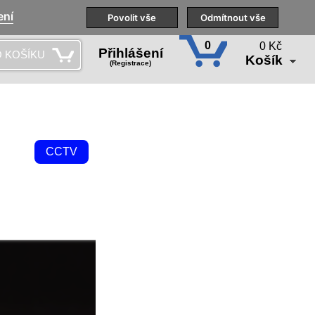
ení
Naše pobočky
Technická podpora
Povolit vše
Školení
Odmítnout vše
CS
0
0 Kč
Přihlášení
 KOŠÍKU
Košík
(Registrace)
CCTV