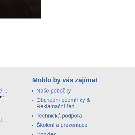
Mohlo by vás zajímat
ě
Naše pobočky
e
terá
Obchodní podmínky &
idou?
Reklamační řád
no
nu a
Technická podpora
. Bez
luce
°C a
ši
Školení a prezentace
roly
ětlo,
Cookies