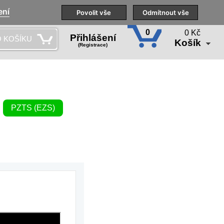
ení
Naše pobočky
Technická podpora
Povolit vše
Školení
Odmítnout vše
CS
0
0 Kč
Přihlášení
 KOŠÍKU
Košík
(Registrace)
PZTS (EZS)