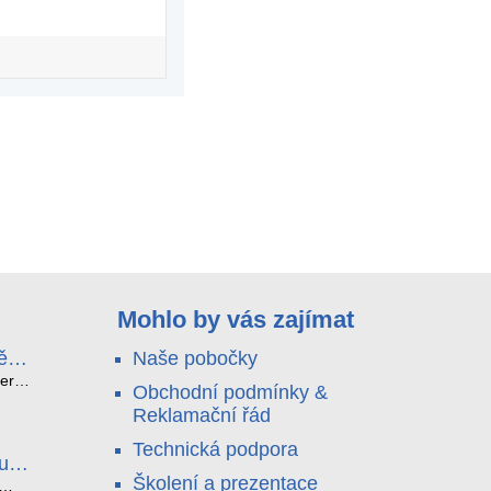
Mohlo by vás zajímat
ě
Naše pobočky
e
terá
Obchodní podmínky &
idou?
Reklamační řád
no
nu a
Technická podpora
. Bez
luce
°C a
ši
Školení a prezentace
roly