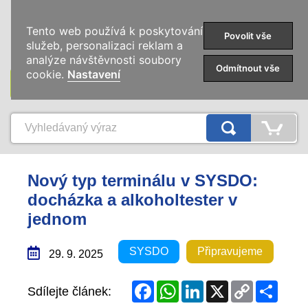
0
Tento web používá k poskytování
Povolit vše
služeb, personalizaci reklam a
analýze návštěvnosti soubory
Odmítnout vše
cookie.
Nastavení
KATEGORIE
Nový typ terminálu v SYSDO:
docházka a alkoholtester v
jednom
SYSDO
Připravujeme
29. 9. 2025
Facebook
WhatsApp
LinkedIn
X
Copy
Share
Sdílejte článek:
Link