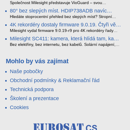
detekci dopravních přestupků
podrobný datový příběh celé cesty.
čtečky HID Signo.
Společnost Milesight představuje VioGuard – svou
nejnovější proprietární technologii pro pokročilou detekci
80° bez slepých míst. HDIP738ADB navíc
dopravních přestupků. Tento systém, poháněný
streamuje na YouTube – bez PC.
sofistikovanými algoritmy umělé inteligence (AI), je navržen
Hledáte stoprocentní přehled bez slepých míst? Stropní
tak, aby poskytoval komplexní nástroje pro vymáhání
panoramatická kamera HDIP738ADB skládá obraz ze dvou
4K rekordéry dostaly firmware 9.0.19. Čtyři věci,
dopravních předpisů, zvyšoval bezpečnost na silnicích a
4MP senzorů SONY do jednoho čistého 180° záběru bez
které musíte vědět.
optimalizoval plynulost dopravy v moderních městech.
zkreslení. K tomu přidává AI detekci osob a vozidel,
Milesight vydal firmware 9.0.19-r9 pro 4K rekordéry řady
obousměrný zvuk a unikátní možnost přímého vysílání na
H.265. Pokud tyhle systémy instalujete, jsou tu čtyři věci,
Milesight SC411: kamera, která hlídá tam, kam
YouTube – bez běžícího počítače.
které vám zjednoduší práci – a jedna z nich vám ušetří
kabel nedosáhne
spoustu zbytečných výjezdů k zákazníkům.
Bez elektřiny, bez internetu, bez kabelů. Solární napájení,
4G LTE a trojitá detekce PIR × AOV × AI hlídají staveniště,
pole i odlehlé objekty – a alarm s důkazem pošlou rovnou na
váš telefon. Podívejte se na video.
Mohlo by vás zajímat
Naše pobočky
Obchodní podmínky & Reklamační řád
Technická podpora
Školení a prezentace
Cookies