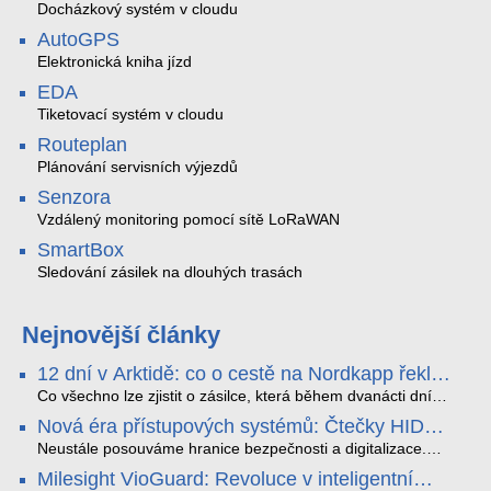
Docházkový systém v cloudu
AutoGPS
Elektronická kniha jízd
EDA
Tiketovací systém v cloudu
Routeplan
Plánování servisních výjezdů
Senzora
Vzdálený monitoring pomocí sítě LoRaWAN
SmartBox
Sledování zásilek na dlouhých trasách
Nejnovější články
12 dní v Arktidě: co o cestě na Nordkapp řekla
data ze SMARTBOX 2 MAX
Co všechno lze zjistit o zásilce, která během dvanácti dní
projede Arktidou? SMARTBOX 2 MAX jsme vzali na trasu z
Nová éra přístupových systémů: Čtečky HID
Tromsø přes Lofoty, Kirunu a finské Laponsko až na
Signo
Nordkapp. Bez jediného dobití, v mrazu až −13 °C a mimo
Neustále posouváme hranice bezpečnosti a digitalizace.
stabilní mobilní signál zaznamenával polohu, teplotu, světlo,
Rádi bychom Vám proto představili naši nejnovější nabídku
Milesight VioGuard: Revoluce v inteligentní
otřesy i náklon. Výsledkem není jen čára na mapě, ale
v oblasti kontroly přístupu – moderní a vysoce univerzální