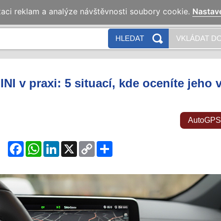
zaci reklam a analýze návštěvnosti soubory cookie.
Nastav
HLEDAT
VKLÁDAT DO
I v praxi: 5 situací, kde oceníte jeho v
AutoGPS
Facebook
WhatsApp
LinkedIn
X
Copy
Share
Link