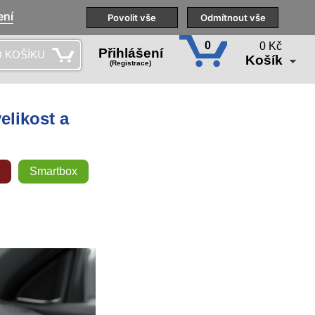
ení
Naše pobočky
Technická podpora
Povolit vše
Školení
Odmítnout vše
CS
0
0 Kč
Přihlášení
 KOŠÍKU
Košík
(Registrace)
elikost a
Smartbox