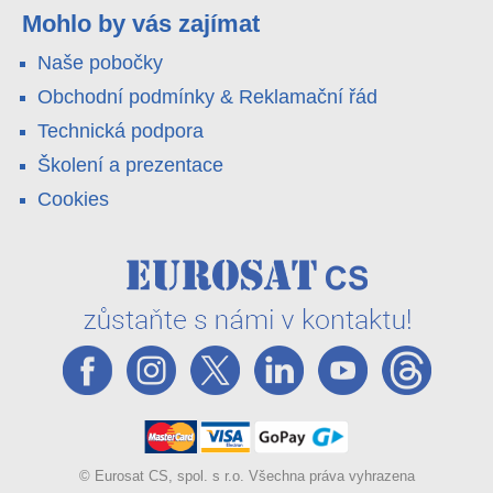
váš telefon. Podívejte se na video.
Mohlo by vás zajímat
Naše pobočky
Obchodní podmínky & Reklamační řád
Technická podpora
Školení a prezentace
Cookies
© Eurosat CS, spol. s r.o. Všechna práva vyhrazena