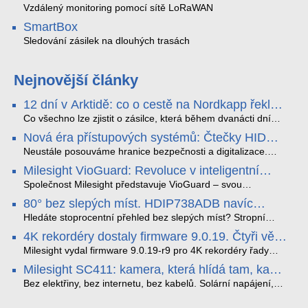
Vzdálený monitoring pomocí sítě LoRaWAN
SmartBox
Sledování zásilek na dlouhých trasách
Nejnovější články
12 dní v Arktidě: co o cestě na Nordkapp řekla
data ze SMARTBOX 2 MAX
Co všechno lze zjistit o zásilce, která během dvanácti dní
projede Arktidou? SMARTBOX 2 MAX jsme vzali na trasu z
Nová éra přístupových systémů: Čtečky HID
Tromsø přes Lofoty, Kirunu a finské Laponsko až na
Signo
Nordkapp. Bez jediného dobití, v mrazu až −13 °C a mimo
Neustále posouváme hranice bezpečnosti a digitalizace.
stabilní mobilní signál zaznamenával polohu, teplotu, světlo,
Rádi bychom Vám proto představili naši nejnovější nabídku
Milesight VioGuard: Revoluce v inteligentní
otřesy i náklon. Výsledkem není jen čára na mapě, ale
v oblasti kontroly přístupu – moderní a vysoce univerzální
detekci dopravních přestupků
podrobný datový příběh celé cesty.
čtečky HID Signo.
Společnost Milesight představuje VioGuard – svou
nejnovější proprietární technologii pro pokročilou detekci
80° bez slepých míst. HDIP738ADB navíc
dopravních přestupků. Tento systém, poháněný
streamuje na YouTube – bez PC.
sofistikovanými algoritmy umělé inteligence (AI), je navržen
Hledáte stoprocentní přehled bez slepých míst? Stropní
tak, aby poskytoval komplexní nástroje pro vymáhání
panoramatická kamera HDIP738ADB skládá obraz ze dvou
4K rekordéry dostaly firmware 9.0.19. Čtyři věci,
dopravních předpisů, zvyšoval bezpečnost na silnicích a
4MP senzorů SONY do jednoho čistého 180° záběru bez
které musíte vědět.
optimalizoval plynulost dopravy v moderních městech.
zkreslení. K tomu přidává AI detekci osob a vozidel,
Milesight vydal firmware 9.0.19-r9 pro 4K rekordéry řady
obousměrný zvuk a unikátní možnost přímého vysílání na
H.265. Pokud tyhle systémy instalujete, jsou tu čtyři věci,
Milesight SC411: kamera, která hlídá tam, kam
YouTube – bez běžícího počítače.
které vám zjednoduší práci – a jedna z nich vám ušetří
kabel nedosáhne
spoustu zbytečných výjezdů k zákazníkům.
Bez elektřiny, bez internetu, bez kabelů. Solární napájení,
4G LTE a trojitá detekce PIR × AOV × AI hlídají staveniště,
pole i odlehlé objekty – a alarm s důkazem pošlou rovnou na