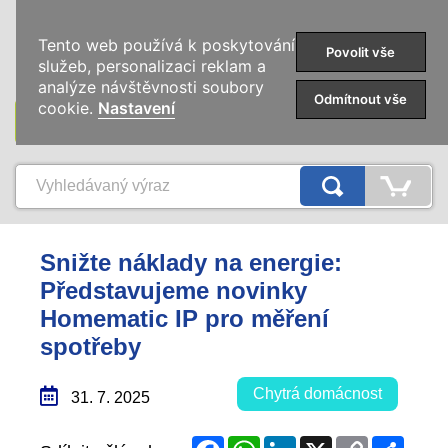
0
Tento web používá k poskytování
Povolit vše
služeb, personalizaci reklam a
analýze návštěvnosti soubory
Odmítnout vše
cookie.
Nastavení
KATEGORIE
Snižte náklady na energie:
Představujeme novinky
Homematic IP pro měření
spotřeby
Chytrá domácnost
31. 7. 2025
Facebook
WhatsApp
LinkedIn
X
Copy
Share