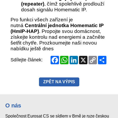
Facebook
WhatsApp
LinkedIn
X
Copy
Share
Sdílejte článek:
Link
ZPĚT NA VÝPIS
O nás
Společnost Eurosat CS se sídlem v Brně je ryze českou