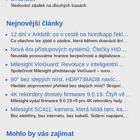
Sledování zásilek na dlouhých trasách
Nejnovější články
12 dní v Arktidě: co o cestě na Nordkapp řekla
data ze SMARTBOX 2 MAX
Co všechno lze zjistit o zásilce, která během dvanácti dní
projede Arktidou? SMARTBOX 2 MAX jsme vzali na trasu z
Nová éra přístupových systémů: Čtečky HID
Tromsø přes Lofoty, Kirunu a finské Laponsko až na
Signo
Nordkapp. Bez jediného dobití, v mrazu až −13 °C a mimo
Neustále posouváme hranice bezpečnosti a digitalizace.
stabilní mobilní signál zaznamenával polohu, teplotu, světlo,
Rádi bychom Vám proto představili naši nejnovější nabídku
Milesight VioGuard: Revoluce v inteligentní
otřesy i náklon. Výsledkem není jen čára na mapě, ale
v oblasti kontroly přístupu – moderní a vysoce univerzální
detekci dopravních přestupků
podrobný datový příběh celé cesty.
čtečky HID Signo.
Společnost Milesight představuje VioGuard – svou
nejnovější proprietární technologii pro pokročilou detekci
80° bez slepých míst. HDIP738ADB navíc
dopravních přestupků. Tento systém, poháněný
streamuje na YouTube – bez PC.
sofistikovanými algoritmy umělé inteligence (AI), je navržen
Hledáte stoprocentní přehled bez slepých míst? Stropní
tak, aby poskytoval komplexní nástroje pro vymáhání
panoramatická kamera HDIP738ADB skládá obraz ze dvou
4K rekordéry dostaly firmware 9.0.19. Čtyři věci,
dopravních předpisů, zvyšoval bezpečnost na silnicích a
4MP senzorů SONY do jednoho čistého 180° záběru bez
které musíte vědět.
optimalizoval plynulost dopravy v moderních městech.
zkreslení. K tomu přidává AI detekci osob a vozidel,
Milesight vydal firmware 9.0.19-r9 pro 4K rekordéry řady
obousměrný zvuk a unikátní možnost přímého vysílání na
H.265. Pokud tyhle systémy instalujete, jsou tu čtyři věci,
Milesight SC411: kamera, která hlídá tam, kam
YouTube – bez běžícího počítače.
které vám zjednoduší práci – a jedna z nich vám ušetří
kabel nedosáhne
spoustu zbytečných výjezdů k zákazníkům.
Bez elektřiny, bez internetu, bez kabelů. Solární napájení,
4G LTE a trojitá detekce PIR × AOV × AI hlídají staveniště,
pole i odlehlé objekty – a alarm s důkazem pošlou rovnou na
váš telefon. Podívejte se na video.
Mohlo by vás zajímat