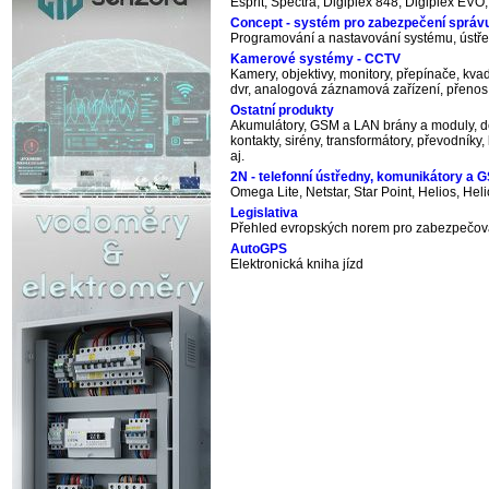
Esprit, Spectra, Digiplex 848, Digiplex EVO
Concept - systém pro zabezpečení správu
Programování a nastavování systému, ústře
Kamerové systémy - CCTV
Kamery, objektivy, monitory, přepínače, kvad
dvr, analogová záznamová zařízení, přenos
Ostatní produkty
Akumulátory, GSM a LAN brány a moduly, de
kontakty, sirény, transformátory, převodníky
aj.
2N - telefonní ústředny, komunikátory a 
Omega Lite, Netstar, Star Point, Helios, Hel
Legislativa
Přehled evropských norem pro zabezpečovac
AutoGPS
Elektronická kniha jízd