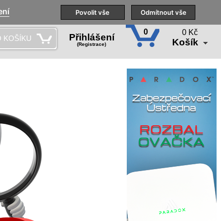
ení
Naše pobočky
Technická podpora
Povolit vše
Školení
Odmítnout vše
CS
0
0 Kč
Přihlášení
 KOŠÍKU
Košík
(Registrace)