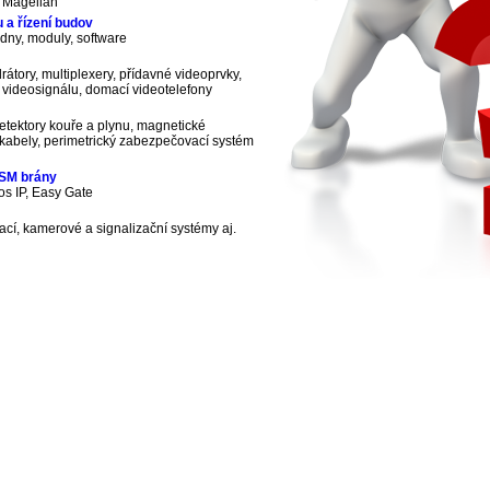
, Magellan
 a řízení budov
dny, moduly, software
rátory, multiplexery, přídavné videoprvky,
 videosignálu, domací videotelefony
tektory kouře a plynu, magnetické
, kabely, perimetrický zabezpečovací systém
GSM brány
ios IP, Easy Gate
í, kamerové a signalizační systémy aj.