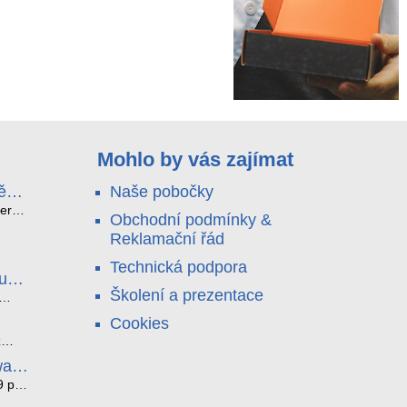
Mohlo by vás zajímat
ě
Naše pobočky
e
terá
Obchodní podmínky &
idou?
Reklamační řád
no
nu a
Technická podpora
. Bez
luce
°C a
ši
Školení a prezentace
roly
ětlo,
Cookies
jen
čilou
ový
ento
z
i
ická
bez
ware
je
az ze
noho
9 pro
í
í. K
tyhle