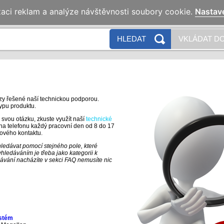
zaci reklam a analýze návštěvnosti soubory cookie.
Nastav
HLEDAT
VKLÁDAT DO
azy řešené naší technickou podporou.
typu produktu.
svou otázku, zkuste využít naší
technické
i na telefonu každý pracovní den od 8 do 17
lového kontaktu.
ledávat pomocí stejného pole, které
hledáváním je třeba jako kategorii k
dávání nacházíte v sekci FAQ nemusíte nic
ystém