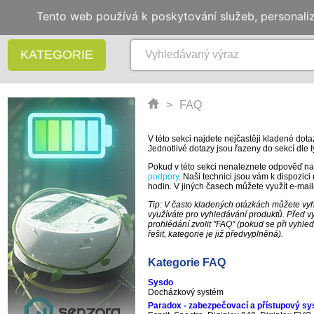
Tento web používá k poskytování služeb, personali
KATEGORIE
>
FAQ
V této sekci najdete nejčastěji kladené dot
Jednotlivé dotazy jsou řazeny do sekcí dle 
Pokud v této sekci nenaleznete odpověď na 
podpory
. Naši technici jsou vám k dispozic
hodin. V jiných časech můžete využít e-mai
Tip: V často kladených otázkách můžete vyh
využíváte pro vyhledávání produktů. Před vy
prohlédání zvolit "FAQ" (pokud se při vyhle
řešit, kategorie je již předvyplněná).
Kategorie FAQ
Sysdo
Docházkový systém
Paradox - zabezpečovací a přístupový s