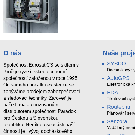
O nás
Naše proj
SYSDO
Společnost Eurosat CS se sídlem v
Docházkový sy
Brně je ryze českou obchodní
AutoGPS
společností založenou v roce 1995.
Elektronická kn
Od samého počátku existence se
zabýváme prodejem zabezpečovací
EDA
a sledovací techniky. Zároveň je
Tiketovací sys
naše firma autorizovaným
Routeplan
distributorem společnosti Paradox
Plánování serv
pro Českou a Slovenskou
Senzora
republiku. Nedílnou součástí naší
Vzdálený moni
činnosti je i vývoj docházkového
LoRaWAN