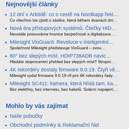
Nejnovější články
12 dní v Arktidě: co o cestě na Nordkapp řekla
data ze SMARTBOX 2 MAX
Co všechno lze zjistit o zásilce, která během dvanácti dní
projede Arktidou? SMARTBOX 2 MAX jsme vzali na trasu z
Nová éra přístupových systémů: Čtečky HID
Tromsø přes Lofoty, Kirunu a finské Laponsko až na
Signo
Nordkapp. Bez jediného dobití, v mrazu až −13 °C a mimo
Neustále posouváme hranice bezpečnosti a digitalizace.
stabilní mobilní signál zaznamenával polohu, teplotu, světlo,
Rádi bychom Vám proto představili naši nejnovější nabídku
Milesight VioGuard: Revoluce v inteligentní
otřesy i náklon. Výsledkem není jen čára na mapě, ale
v oblasti kontroly přístupu – moderní a vysoce univerzální
detekci dopravních přestupků
podrobný datový příběh celé cesty.
čtečky HID Signo.
Společnost Milesight představuje VioGuard – svou
nejnovější proprietární technologii pro pokročilou detekci
80° bez slepých míst. HDIP738ADB navíc
dopravních přestupků. Tento systém, poháněný
streamuje na YouTube – bez PC.
sofistikovanými algoritmy umělé inteligence (AI), je navržen
Hledáte stoprocentní přehled bez slepých míst? Stropní
tak, aby poskytoval komplexní nástroje pro vymáhání
panoramatická kamera HDIP738ADB skládá obraz ze dvou
4K rekordéry dostaly firmware 9.0.19. Čtyři věci,
dopravních předpisů, zvyšoval bezpečnost na silnicích a
4MP senzorů SONY do jednoho čistého 180° záběru bez
které musíte vědět.
optimalizoval plynulost dopravy v moderních městech.
zkreslení. K tomu přidává AI detekci osob a vozidel,
Milesight vydal firmware 9.0.19-r9 pro 4K rekordéry řady
obousměrný zvuk a unikátní možnost přímého vysílání na
H.265. Pokud tyhle systémy instalujete, jsou tu čtyři věci,
Milesight SC411: kamera, která hlídá tam, kam
YouTube – bez běžícího počítače.
které vám zjednoduší práci – a jedna z nich vám ušetří
kabel nedosáhne
spoustu zbytečných výjezdů k zákazníkům.
Bez elektřiny, bez internetu, bez kabelů. Solární napájení,
4G LTE a trojitá detekce PIR × AOV × AI hlídají staveniště,
pole i odlehlé objekty – a alarm s důkazem pošlou rovnou na
váš telefon. Podívejte se na video.
Mohlo by vás zajímat
Naše pobočky
Obchodní podmínky & Reklamační řád