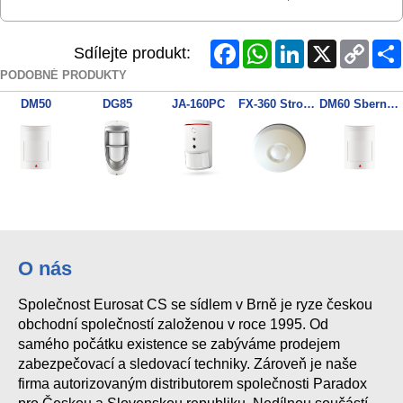
Facebook
WhatsApp
LinkedIn
X
Copy
Sdílejte produkt:
Link
PODOBNÉ PRODUKTY
DM50
DG85
JA-160PC
FX-360 Stropni PIR detektor
DM60 Sbernicovy detektor
O nás
Společnost Eurosat CS se sídlem v Brně je ryze českou
obchodní společností založenou v roce 1995. Od
samého počátku existence se zabýváme prodejem
zabezpečovací a sledovací techniky. Zároveň je naše
firma autorizovaným distributorem společnosti Paradox