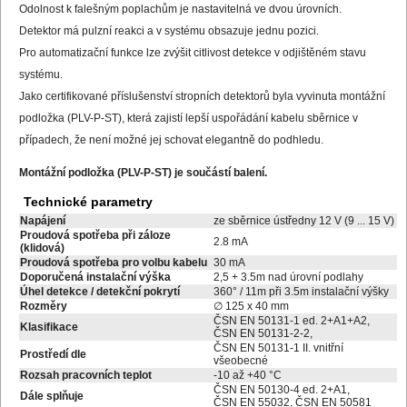
Odolnost k falešným poplachům je nastavitelná ve dvou úrovních.
Detektor má pulzní reakci a v systému obsazuje jednu pozici.
Pro automatizační funkce lze zvýšit citlivost detekce v odjištěném stavu
systému.
Jako certifikované příslušenství stropních detektorů byla vyvinuta montážní
podložka (PLV-P-ST), která zajistí lepší uspořádání kabelu sběrnice v
případech, že není možné jej schovat elegantně do podhledu.
Montážní podložka (PLV-P-ST) je součástí balení.
Technické parametry
Napájení
ze sběrnice ústředny 12 V (9 ... 15 V)
Proudová spotřeba při záloze
2.8 mA
(klidová)
Proudová spotřeba pro volbu kabelu
30 mA
Doporučená instalační výška
2,5 + 3.5m nad úrovní podlahy
Úhel detekce / detekční pokrytí
360° / 11m při 3.5m instalační výšky
Rozměry
∅ 125 x 40 mm
ČSN EN 50131-1 ed. 2+A1+A2,
Klasifikace
ČSN EN 50131-2-2,
ČSN EN 50131-1 II. vnitřní
Prostředí dle
všeobecné
Rozsah pracovních teplot
-10 až +40 °C
ČSN EN 50130-4 ed. 2+A1,
Dále splňuje
ČSN EN 55032, ČSN EN 50581