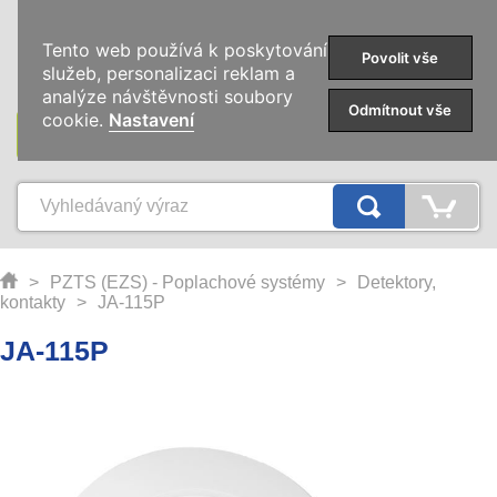
0
Tento web používá k poskytování
Povolit vše
služeb, personalizaci reklam a
analýze návštěvnosti soubory
Odmítnout vše
cookie.
Nastavení
KATEGORIE
>
PZTS (EZS) - Poplachové systémy
>
Detektory,
kontakty
>
JA-115P
JA-115P