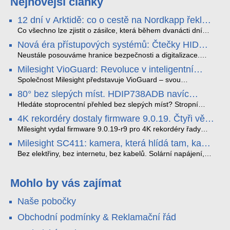
Nejnovější články
12 dní v Arktidě: co o cestě na Nordkapp řekla
data ze SMARTBOX 2 MAX
Co všechno lze zjistit o zásilce, která během dvanácti dní
projede Arktidou? SMARTBOX 2 MAX jsme vzali na trasu z
Nová éra přístupových systémů: Čtečky HID
Tromsø přes Lofoty, Kirunu a finské Laponsko až na
Signo
Nordkapp. Bez jediného dobití, v mrazu až −13 °C a mimo
Neustále posouváme hranice bezpečnosti a digitalizace.
stabilní mobilní signál zaznamenával polohu, teplotu, světlo,
Rádi bychom Vám proto představili naši nejnovější nabídku
Milesight VioGuard: Revoluce v inteligentní
otřesy i náklon. Výsledkem není jen čára na mapě, ale
v oblasti kontroly přístupu – moderní a vysoce univerzální
detekci dopravních přestupků
podrobný datový příběh celé cesty.
čtečky HID Signo.
Společnost Milesight představuje VioGuard – svou
nejnovější proprietární technologii pro pokročilou detekci
80° bez slepých míst. HDIP738ADB navíc
dopravních přestupků. Tento systém, poháněný
streamuje na YouTube – bez PC.
sofistikovanými algoritmy umělé inteligence (AI), je navržen
Hledáte stoprocentní přehled bez slepých míst? Stropní
tak, aby poskytoval komplexní nástroje pro vymáhání
panoramatická kamera HDIP738ADB skládá obraz ze dvou
4K rekordéry dostaly firmware 9.0.19. Čtyři věci,
dopravních předpisů, zvyšoval bezpečnost na silnicích a
4MP senzorů SONY do jednoho čistého 180° záběru bez
které musíte vědět.
optimalizoval plynulost dopravy v moderních městech.
zkreslení. K tomu přidává AI detekci osob a vozidel,
Milesight vydal firmware 9.0.19-r9 pro 4K rekordéry řady
obousměrný zvuk a unikátní možnost přímého vysílání na
H.265. Pokud tyhle systémy instalujete, jsou tu čtyři věci,
Milesight SC411: kamera, která hlídá tam, kam
YouTube – bez běžícího počítače.
které vám zjednoduší práci – a jedna z nich vám ušetří
kabel nedosáhne
spoustu zbytečných výjezdů k zákazníkům.
Bez elektřiny, bez internetu, bez kabelů. Solární napájení,
4G LTE a trojitá detekce PIR × AOV × AI hlídají staveniště,
pole i odlehlé objekty – a alarm s důkazem pošlou rovnou na
váš telefon. Podívejte se na video.
Mohlo by vás zajímat
Naše pobočky
Obchodní podmínky & Reklamační řád