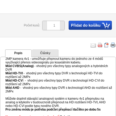
Přidat do košíku
Počet kusů:
Popis
Články
2MP kamera 4v1 - umožňuje přepnout kameru do jednoho ze 4 módů
využívající přenos videosignálu po koaxiálním kabelu.
Mód CVBS(Analog)
- vhodný pro všechny typy analogových a hybridních
DVR
Mód HD-TVI
- vhodný pro všechny typy DVR s technologií HD-TVI do
rozlišení až 2MPx
Mód HD-CV
I - vhodný pro všechny typy DVR s technologií HD-CVI do
rozlišení až 2MPx
Mód AHD
- vhodný pro všechny typy DVR s technologií AHD do rozlišení až
2MPx
Můžete doplnit stávající analogový systém o kameru 4v1 přepnutou na
analog a kdykoliv v budoucnosti přepnout na HD rozlišení HD-TVI, AHD
nebo HD-CVI podle typu nového DVR.
Pro změnu módu je potřeba podržet přepínací tlačítko po dobu 5s