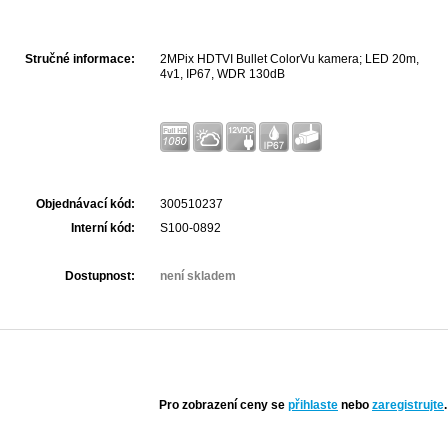
Stručné informace:
2MPix HDTVI Bullet ColorVu kamera; LED 20m,
4v1, IP67, WDR 130dB
Objednávací kód:
300510237
Interní kód:
S100-0892
Dostupnost:
není skladem
Pro zobrazení ceny se
přihlaste
nebo
zaregistrujte
.