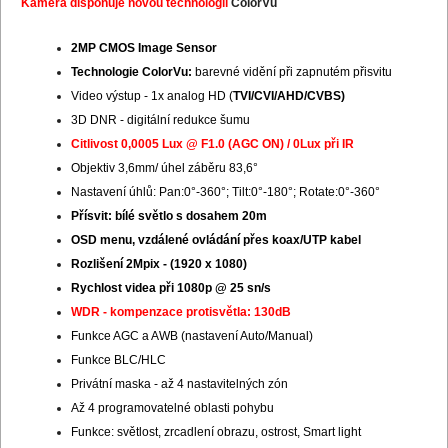
Kamera disponuje novou technologií
ColorVu
2MP CMOS Image Sensor
Technologie ColorVu:
barevné vidění při zapnutém přisvitu
Video výstup - 1x analog HD (
TVI/CVI/AHD/CVBS)
3D DNR - digitální redukce šumu
Citlivost 0,0005 Lux @ F1.0 (AGC ON) / 0Lux při IR
Objektiv 3,6mm/ úhel záběru 83,6°
Nastavení úhlů: Pan:0°-360°; Tilt:0°-180°; Rotate:0°-360°
Přísvit: bílé světlo s dosahem 20m
OSD menu, vzdálené ovládání přes koax/UTP kabel
Rozlišení 2Mpix - (1920 x 1080)
Rychlost videa při 1080p @ 25 sn/s
WDR - kompenzace protisvětla: 130dB
Funkce AGC a AWB (nastavení Auto/Manual)
Funkce BLC/HLC
Privátní maska - až 4 nastavitelných zón
Až 4 programovatelné oblasti pohybu
Funkce: světlost, zrcadlení obrazu, ostrost, Smart light