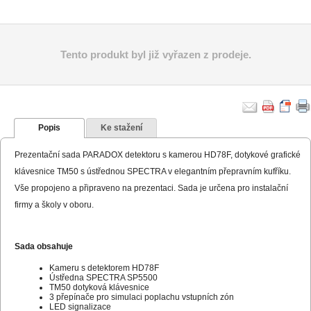
Tento produkt byl již vyřazen z prodeje.
Popis
Ke stažení
Prezentační sada PARADOX detektoru s kamerou HD78F, dotykové grafické
klávesnice TM50 s ústřednou SPECTRA v elegantním přepravním kufříku.
Vše propojeno a připraveno na prezentaci. Sada je určena pro instalační
firmy a školy v oboru.
Sada obsahuje
Kameru s detektorem HD78F
Ústředna SPECTRA SP5500
TM50 dotyková klávesnice
3 přepínače pro simulaci poplachu vstupních zón
LED signalizace