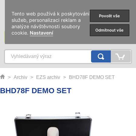
0
Tento web používá k poskytování
Povolit vše
služeb, personalizaci reklam a
analýze návštěvnosti soubory
Odmítnout vše
cookie.
Nastavení
KATEGORIE
>
Archiv
>
EZS archiv
>
BHD78F DEMO SET
BHD78F DEMO SET