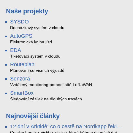
Naše projekty
SYSDO
Docházkový systém v cloudu
AutoGPS
Elektronická kniha jízd
EDA
Tiketovací systém v cloudu
Routeplan
Plánování servisních výjezdů
Senzora
Vzdálený monitoring pomocí sítě LoRaWAN
SmartBox
Sledování zásilek na dlouhých trasách
Nejnovější články
12 dní v Arktidě: co o cestě na Nordkapp řekla
data ze SMARTBOX 2 MAX
Co všechno lze zjistit o zásilce, která během dvanácti dní