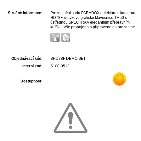
Stručné informace:
Prezentační sada PARADOX detektoru s kamerou
HD78F, dotykové grafické klávesnice TM50 s
ústřednou SPECTRA v elegantním přepravním
kufříku. Vše propojeno a připraveno na prezentaci.
Sada je určena pro instalační firmy a školy v oboru.
Objednávací kód:
BHD78F DEMO SET
Interní kód:
S100-0513
Dostupnost: