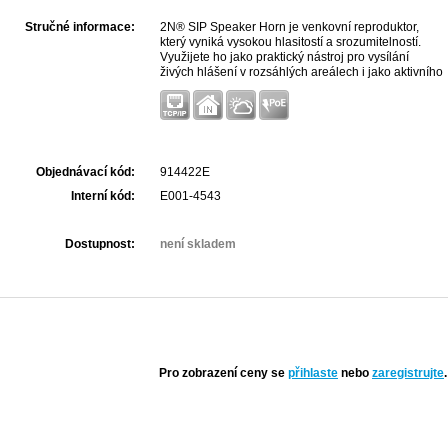
Stručné informace:
2N® SIP Speaker Horn je venkovní reproduktor,
který vyniká vysokou hlasitostí a srozumitelností.
Využijete ho jako praktický nástroj pro vysílání
živých hlášení v rozsáhlých areálech i jako aktivního
ochránce vašeho majetku. V případě, že k vám
vnikne nezvaný návštěvník, můžete okamžitě
reagovat, ať už živým nebo přednastaveným
hlášením, a nezvaného hosta rychle odradit
Objednávací kód:
914422E
Interní kód:
E001-4543
Dostupnost:
není skladem
Pro zobrazení ceny se
přihlaste
nebo
zaregistrujte
.