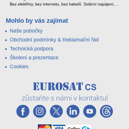
kabel nedosáhne
spoustu zbytečných výjezdů k zákazníkům.
Bez elektřiny, bez internetu, bez kabelů. Solární napájení,
4G LTE a trojitá detekce PIR × AOV × AI hlídají staveniště,
pole i odlehlé objekty – a alarm s důkazem pošlou rovnou na
váš telefon. Podívejte se na video.
Mohlo by vás zajímat
Naše pobočky
Obchodní podmínky & Reklamační řád
Technická podpora
Školení a prezentace
Cookies