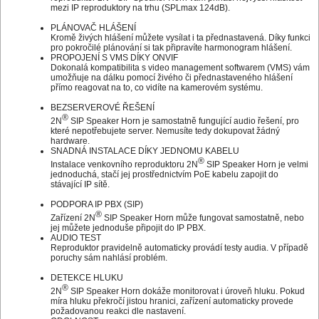
mezi IP reproduktory na trhu (SPLmax 124dB).
PLÁNOVAČ HLÁŠENÍ
Kromě živých hlášení můžete vysílat i ta přednastavená. Díky funkci
pro pokročilé plánování si tak připravíte harmonogram hlášení.
PROPOJENÍ S VMS DÍKY ONVIF
Dokonalá kompatibilita s video management softwarem (VMS) vám
umožňuje na dálku pomocí živého či přednastaveného hlášení
přímo reagovat na to, co vidíte na kamerovém systému.
BEZSERVEROVÉ ŘEŠENÍ
®
2N
SIP Speaker Horn je samostatně fungující audio řešení, pro
které nepotřebujete server. Nemusíte tedy dokupovat žádný
hardware.
SNADNÁ INSTALACE DÍKY JEDNOMU KABELU
®
Instalace venkovního reproduktoru 2N
SIP Speaker Horn je velmi
jednoduchá, stačí jej prostřednictvím PoE kabelu zapojit do
stávající IP sítě.
PODPORA IP PBX (SIP)
®
Zařízení 2N
SIP Speaker Horn může fungovat samostatně, nebo
jej můžete jednoduše připojit do IP PBX.
AUDIO TEST
Reproduktor pravidelně automaticky provádí testy audia. V případě
poruchy sám nahlásí problém.
DETEKCE HLUKU
®
2N
SIP Speaker Horn dokáže monitorovat i úroveň hluku. Pokud
míra hluku překročí jistou hranici, zařízení automaticky provede
požadovanou reakci dle nastavení.