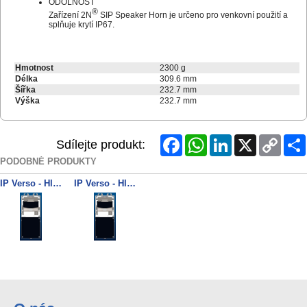
ODOLNOST
®
Zařízení 2N
SIP Speaker Horn je určeno pro venkovní použití a
splňuje krytí IP67.
Hmotnost
2300 g
Délka
309.6 mm
Šířka
232.7 mm
Výška
232.7 mm
Facebook
WhatsApp
LinkedIn
X
Copy
Sdílejte produkt:
Link
PODOBNÉ PRODUKTY
IP Verso - Hlavní jednotka s kamerou
IP Verso - Hlavní jednotka bez kamery