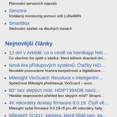
Plánování servisních výjezdů
Senzora
Vzdálený monitoring pomocí sítě LoRaWAN
SmartBox
Sledování zásilek na dlouhých trasách
Nejnovější články
12 dní v Arktidě: co o cestě na Nordkapp řekla
data ze SMARTBOX 2 MAX
Co všechno lze zjistit o zásilce, která během dvanácti dní
projede Arktidou? SMARTBOX 2 MAX jsme vzali na trasu z
Nová éra přístupových systémů: Čtečky HID
Tromsø přes Lofoty, Kirunu a finské Laponsko až na
Signo
Nordkapp. Bez jediného dobití, v mrazu až −13 °C a mimo
Neustále posouváme hranice bezpečnosti a digitalizace.
stabilní mobilní signál zaznamenával polohu, teplotu, světlo,
Rádi bychom Vám proto představili naši nejnovější nabídku
Milesight VioGuard: Revoluce v inteligentní
otřesy i náklon. Výsledkem není jen čára na mapě, ale
v oblasti kontroly přístupu – moderní a vysoce univerzální
detekci dopravních přestupků
podrobný datový příběh celé cesty.
čtečky HID Signo.
Společnost Milesight představuje VioGuard – svou
nejnovější proprietární technologii pro pokročilou detekci
80° bez slepých míst. HDIP738ADB navíc
dopravních přestupků. Tento systém, poháněný
streamuje na YouTube – bez PC.
sofistikovanými algoritmy umělé inteligence (AI), je navržen
Hledáte stoprocentní přehled bez slepých míst? Stropní
tak, aby poskytoval komplexní nástroje pro vymáhání
panoramatická kamera HDIP738ADB skládá obraz ze dvou
4K rekordéry dostaly firmware 9.0.19. Čtyři věci,
dopravních předpisů, zvyšoval bezpečnost na silnicích a
4MP senzorů SONY do jednoho čistého 180° záběru bez
které musíte vědět.
optimalizoval plynulost dopravy v moderních městech.
zkreslení. K tomu přidává AI detekci osob a vozidel,
Milesight vydal firmware 9.0.19-r9 pro 4K rekordéry řady
obousměrný zvuk a unikátní možnost přímého vysílání na
H.265. Pokud tyhle systémy instalujete, jsou tu čtyři věci,
Milesight SC411: kamera, která hlídá tam, kam
YouTube – bez běžícího počítače.
které vám zjednoduší práci – a jedna z nich vám ušetří