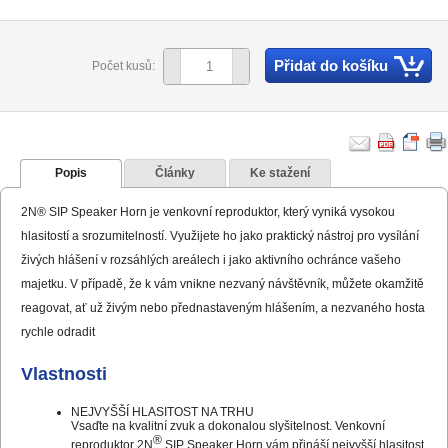
Přidat do košíku
Počet kusů:
Popis
Články
Ke stažení
2N® SIP Speaker Horn je venkovní reproduktor, který vyniká vysokou
hlasitostí a srozumitelností. Využijete ho jako praktický nástroj pro vysílání
živých hlášení v rozsáhlých areálech i jako aktivního ochránce vašeho
majetku. V případě, že k vám vnikne nezvaný návštěvník, můžete okamžitě
reagovat, ať už živým nebo přednastaveným hlášením, a nezvaného hosta
rychle odradit
Vlastnosti
NEJVYŠŠÍ HLASITOST NA TRHU
Vsaďte na kvalitní zvuk a dokonalou slyšitelnost. Venkovní
®
reproduktor 2N
SIP Speaker Horn vám přináší nejvyšší hlasitost