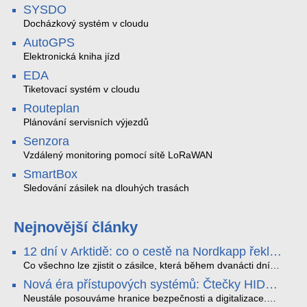
SYSDO
Docházkový systém v cloudu
AutoGPS
Elektronická kniha jízd
EDA
Tiketovací systém v cloudu
Routeplan
Plánování servisních výjezdů
Senzora
Vzdálený monitoring pomocí sítě LoRaWAN
SmartBox
Sledování zásilek na dlouhých trasách
Nejnovější články
12 dní v Arktidě: co o cestě na Nordkapp řekla
data ze SMARTBOX 2 MAX
Co všechno lze zjistit o zásilce, která během dvanácti dní
projede Arktidou? SMARTBOX 2 MAX jsme vzali na trasu z
Nová éra přístupových systémů: Čtečky HID
Tromsø přes Lofoty, Kirunu a finské Laponsko až na
Signo
Nordkapp. Bez jediného dobití, v mrazu až −13 °C a mimo
Neustále posouváme hranice bezpečnosti a digitalizace.