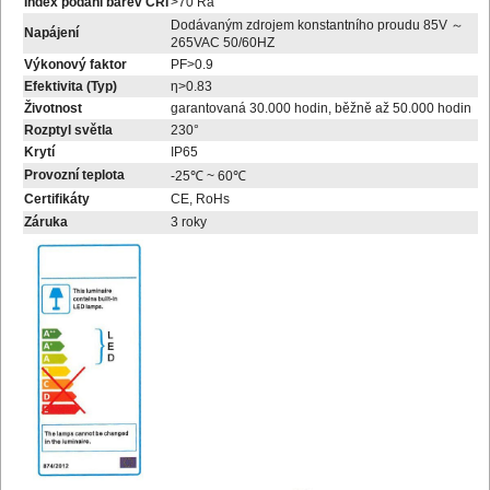
Index podání barev CRI
>70 Ra
Dodávaným zdrojem konstantního proudu 85V ～
Napájení
265VAC 50/60HZ
Výkonový faktor
PF>0.9
Efektivita (Typ)
η>0.83
Životnost
garantovaná 30.000 hodin, běžně až 50.000 hodin
Rozptyl světla
230°
Krytí
IP65
Provozní teplota
-25℃ ~ 60℃
Certifikáty
CE, RoHs
Záruka
3 roky