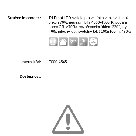
Stručné informace:
Tri-Proof LED svítidlo pro vnitřní a venkovní použití,
příkon 70W, neutrální bílá 4000-4500°K, podání
barev CRI >70Ra, vyzařovacím úhlem 230°, krytí
IP65, mléčný kryt, světelný tok 6100±100lm, 480ks
LED 2835SMD, rozměr 1203x105mm, záruka 3
roky.
Interní kód:
E000-4545
Dostupnost: