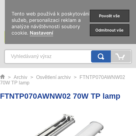
0
Tento web používá k poskytování
Povolit vše
služeb, personalizaci reklam a
analýze návštěvnosti soubory
Odmítnout vše
cookie.
Nastavení
KATEGORIE
>
Archiv
>
Osvětlení archiv
>
FTNTP070AWNW02
70W TP lamp
FTNTP070AWNW02 70W TP lamp