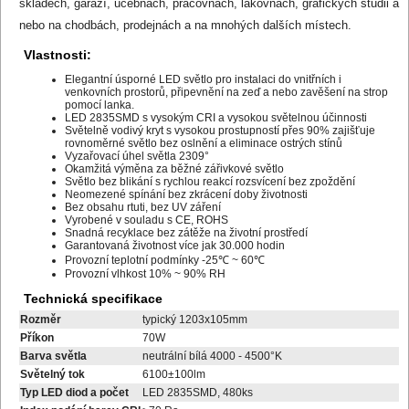
skladech, garáží, učebnách, pracovnách, lakovnách, grafických studii a
nebo na chodbách, prodejnách a na mnohých dalších místech.
Vlastnosti:
Elegantní úsporné LED světlo pro instalaci do vnitřních i
venkovních prostorů, připevnění na zeď a nebo zavěšení na strop
pomocí lanka.
LED 2835SMD s vysokým CRI a vysokou světelnou účinnosti
Světelně vodivý kryt s vysokou prostupností přes 90% zajišťuje
rovnoměrné světlo bez oslnění a eliminace ostrých stínů
Vyzařovací úhel světla 2309°
Okamžitá výměna za běžné zářivkové světlo
Světlo bez blikání s rychlou reakcí rozsvícení bez zpoždění
Neomezené spínání bez zkrácení doby životnosti
Bez obsahu rtuti, bez UV záření
Vyrobené v souladu s CE, ROHS
Snadná recyklace bez zátěže na životní prostředí
Garantovaná životnost více jak 30.000 hodin
Provozní teplotní podmínky -25℃ ~ 60℃
Provozní vlhkost 10% ~ 90% RH
Technická specifikace
Rozměr
typický 1203x105mm
Příkon
70W
Barva světla
neutrální bílá 4000 - 4500°K
Světelný tok
6100±100lm
Typ LED diod a počet
LED 2835SMD, 480ks