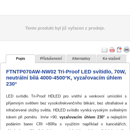
Tento produkt byl již vyřazen z prodeje.
Popis
Příslušenství
Alternativy
Ke stažení
FTNTP070AW-NW02 Tri-Proof LED svítidlo, 70W,
neutrální bílá 4000-4500°K, vyzařovacím úhlem
230°
LED svítidlo Tri-Proof HDLED pro vnitřní a venkovní umístění s
příjemným světlem bez vysokofrekvenčního blikání, bez ultrafialové a
infračervené složky světla. HDLED svítidlo vyniká vysokým světelným
tokem při poměru lm/w >90,
vyzařovacím úhlem 230°
a nejlepším
podáním barev CRI >80Ra s využitím například v kancelářích,