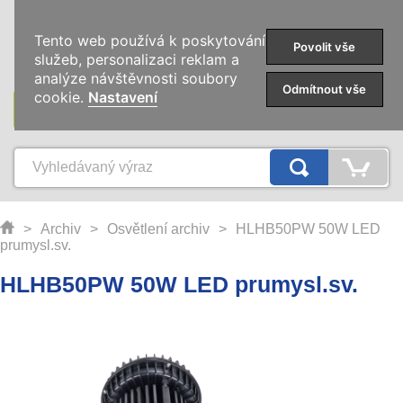
0
Tento web používá k poskytování
Povolit vše
služeb, personalizaci reklam a
analýze návštěvnosti soubory
Odmítnout vše
cookie.
Nastavení
KATEGORIE
>
Archiv
>
Osvětlení archiv
>
HLHB50PW 50W LED
prumysl.sv.
HLHB50PW 50W LED prumysl.sv.