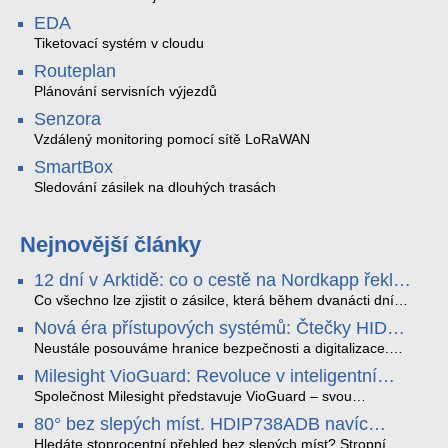
EDA
Tiketovací systém v cloudu
Routeplan
Plánování servisních výjezdů
Senzora
Vzdálený monitoring pomocí sítě LoRaWAN
SmartBox
Sledování zásilek na dlouhých trasách
Nejnovější články
12 dní v Arktidě: co o cestě na Nordkapp řekla
data ze SMARTBOX 2 MAX
Co všechno lze zjistit o zásilce, která během dvanácti dní
projede Arktidou? SMARTBOX 2 MAX jsme vzali na trasu z
Nová éra přístupových systémů: Čtečky HID
Tromsø přes Lofoty, Kirunu a finské Laponsko až na
Signo
Nordkapp. Bez jediného dobití, v mrazu až −13 °C a mimo
Neustále posouváme hranice bezpečnosti a digitalizace.
stabilní mobilní signál zaznamenával polohu, teplotu, světlo,
Rádi bychom Vám proto představili naši nejnovější nabídku
Milesight VioGuard: Revoluce v inteligentní
otřesy i náklon. Výsledkem není jen čára na mapě, ale
v oblasti kontroly přístupu – moderní a vysoce univerzální
detekci dopravních přestupků
podrobný datový příběh celé cesty.
čtečky HID Signo.
Společnost Milesight představuje VioGuard – svou
nejnovější proprietární technologii pro pokročilou detekci
80° bez slepých míst. HDIP738ADB navíc
dopravních přestupků. Tento systém, poháněný
streamuje na YouTube – bez PC.
sofistikovanými algoritmy umělé inteligence (AI), je navržen
Hledáte stoprocentní přehled bez slepých míst? Stropní