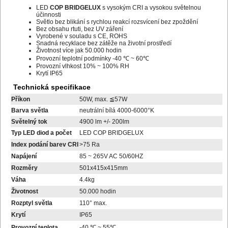
LED
COP BRIDGELUX
s vysokým CRI a vysokou světelnou
účinnosti
Světlo bez blikání s rychlou reakcí rozsvícení bez zpoždění
Bez obsahu rtuti, bez UV záření
Vyrobené v souladu s CE, ROHS
Snadná recyklace bez zátěže na životní prostředí
Životnost více jak 50.000 hodin
Provozní teplotní podmínky -40 ℃ ~ 60℃
Provozní vlhkost 10% ~ 100% RH
Krytí IP65
Technická specifikace
Příkon
50W, max. ≦57W
Barva světla
neutrální bílá 4000-6000°K
Světelný tok
4900 lm +/- 200lm
Typ LED diod a počet
LED COP BRIDGELUX
Index podání barev CRI
>75 Ra
Napájení
85 ~ 265V AC 50/60HZ
Rozměry
501x415x415mm
Váha
4.4kg
Životnost
50.000 hodin
Rozptyl světla
110° max.
Krytí
IP65
Provozní teplota
-40 ℃ ~ 55℃