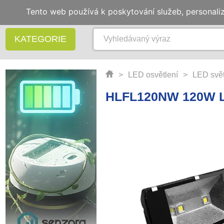
Tento web používá k poskytování služeb, personali
KATEGORIE
>
LED osvětlení
>
LED svět
HLFL120NW 120W LE