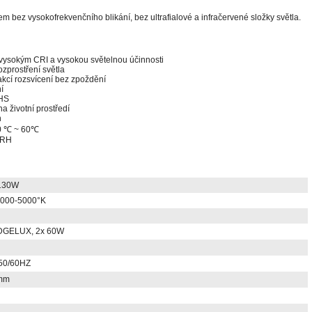
 bez vysokofrekvenčního blikání, bez ultrafialové a infračervené složky světla.
vysokým CRI a vysokou světelnou účinnosti
ozprostření světla
eakcí rozsvícení bez zpoždění
í
OHS
 životní prostředí
n
40 ℃ ~ 60℃
 RH
130W
 4000-5000°K
DGELUX, 2x 60W
50/60HZ
mm