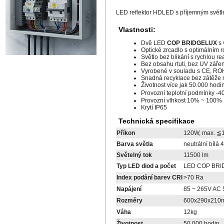
LED reflektor HDLED s příjemným světlem
Vlastnosti:
Dvě LED
COP BRIDGELUX
s 
Optické zrcadlo s optimálním r
Světlo bez blikání s rychlou r
Bez obsahu rtuti, bez UV zářen
Vyrobené v souladu s CE, R
Snadná recyklace bez zátěže na
Životnost více jak 50.000 hodi
Provozní teplotní podmínky -
Provozní vlhkost 10% ~ 100%
Krytí IP65
Technická specifikace
Příkon
120W, max. ≦
Barva světla
neutrální bílá
Světelný tok
11500 lm
Typ LED diod a počet
LED COP BRI
Index podání barev CRI
>70 Ra
Napájení
85 ~ 265V AC 
Rozměry
600x290x210
Váha
12kg
Životnost
50.000 hodin