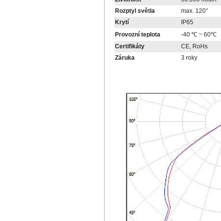
Rozptyl světla
max. 120°
Krytí
IP65
Provozní teplota
-40 ℃ ~ 60℃
Certifikáty
CE, RoHs
Záruka
3 roky