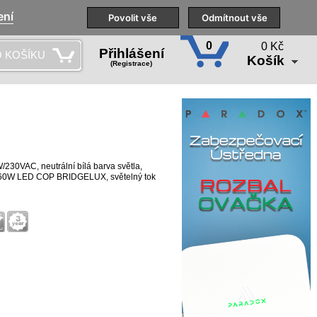
ení
Naše pobočky
Technická podpora
Povolit vše
Školení
Odmítnout vše
CS
0
0 Kč
Přihlášení
 KOŠÍKU
Košík
(Registrace)
/230VAC, neutrální bílá barva světla,
2x 60W LED COP BRIDGELUX, světelný tok