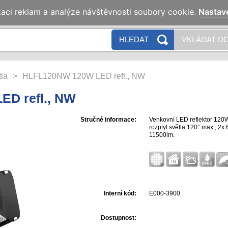
zaci reklam a analýze návštěvnosti soubory cookie.
Nastav
HLEDAT
VKLÁDAT DO
la
>
HLFL120NW 120W LED refl., NW
D refl., NW
Stručné informace:
Venkovní LED reflektor 120W
rozptyl světla 120° max., 
11500lm.
Interní kód:
E000-3900
Dostupnost: