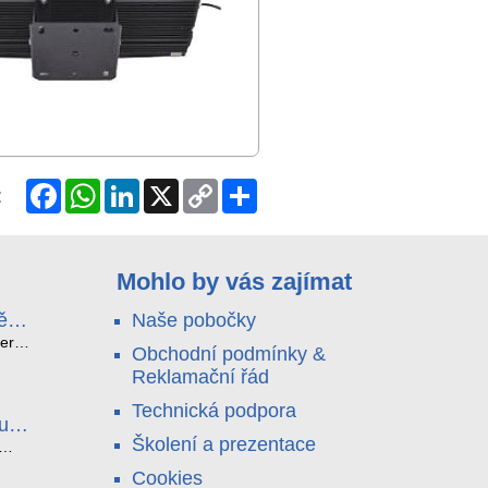
Facebook
WhatsApp
LinkedIn
X
Copy
Share
:
Link
Mohlo by vás zajímat
ě
Naše pobočky
e
terá
Obchodní podmínky &
idou?
Reklamační řád
no
nu a
Technická podpora
. Bez
luce
°C a
ši
Školení a prezentace
roly
ětlo,
Cookies
jen
čilou