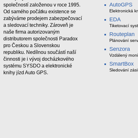
AutoGPS
společností založenou v roce 1995.
Elektronická kn
Od samého počátku existence se
zabýváme prodejem zabezpečovací
EDA
a sledovací techniky. Zároveň je
Tiketovací sys
naše firma autorizovaným
Routeplan
distributorem společnosti Paradox
Plánování serv
pro Českou a Slovenskou
Senzora
republiku. Nedílnou součástí naší
Vzdálený moni
činnosti je i vývoj docházkového
LoRaWAN
SmartBox
systému SYSDO a elektronické
Sledování zási
knihy jízd Auto GPS.
trasách