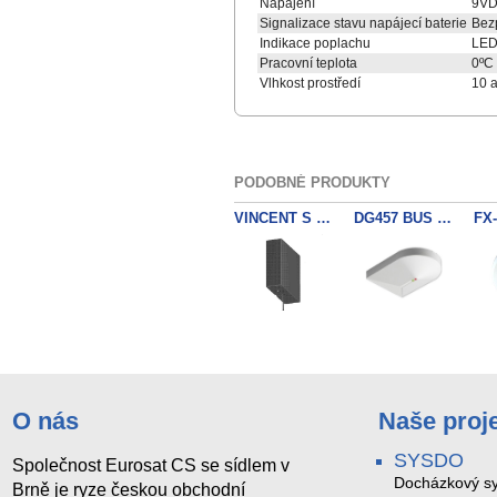
Napájení
9VDC
Signalizace stavu napájecí baterie
Bezp
Indikace poplachu
LED 
Pracovní teplota
0ºC 
Vlhkost prostředí
10 
PODOBNÉ PRODUKTY
VINCENT S VBBG obrazové čidlo
DG457 BUS GLASSTREK
O nás
Naše proj
SYSDO
Společnost Eurosat CS se sídlem v
Docházkový sy
Brně je ryze českou obchodní