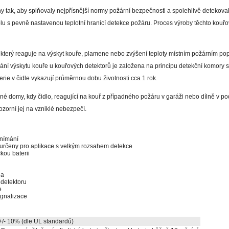
y tak, aby splňovaly nejpřísnější normy požární bezpečnosti a spolehlivě detekoval
lu s pevně nastavenou teplotní hranicí detekce požáru. Proces výroby těchto kouř
 který reaguje na výskyt kouře, plamene nebo zvýšení teploty místním požárním po
ní výskytu kouře u kouřových detektorů je založena na principu detekční komory s 
rie v čidle vykazují průměrnou dobu životnosti cca 1 rok.
né domy, kdy čidlo, reagující na kouř z případného požáru v garáži nebo dílně v pod
zorní jej na vzniklé nebezpečí.
snímání
 určeny pro aplikace s velkým rozsahem detekce
kou baterii
la
 detektoru
e
ignalizace
+/- 10% (dle UL standardů)