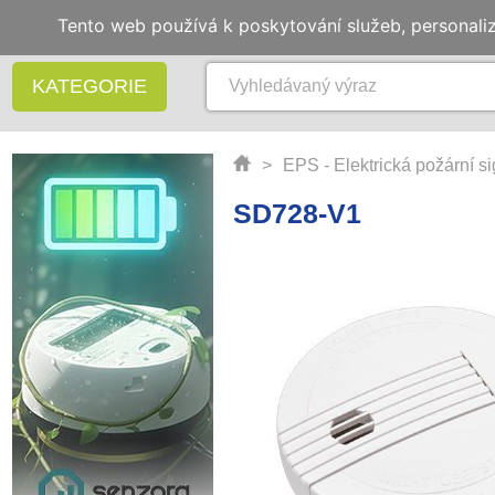
Tento web používá k poskytování služeb, personali
KATEGORIE
>
EPS - Elektrická požární s
SD728-V1