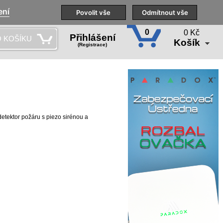
ení
Naše pobočky
Technická podpora
Povolit vše
Školení
Odmítnout vše
CS
0
0 Kč
Přihlášení
 KOŠÍKU
Košík
(Registrace)
etektor požáru s piezo sirénou a