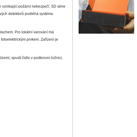
i vznikající požární nebezpečí. SD série
ových detektorů podléhá systému
plachem. Pro lokální varování má
fotoelektrickým prvkem. Zařízení je
zemí, spustí čidlo v podkrovní ložnici,