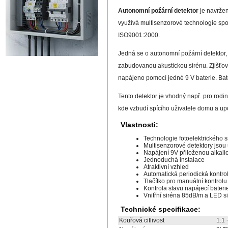
Autonomní požární detektor
je navržen
využívá multisenzorové technologie spo
ISO9001:2000.
Jedná se o autonomní požární detektor,
zabudovanou akustickou sirénu. Zjišťová
napájeno pomocí jedné 9 V baterie. Bate
Tento detektor je vhodný např. pro rodin
kde vzbudí spícího uživatele domu a upo
Vlastnosti:
Technologie fotoelektrického 
Multisenzorové detektory jsou
Napájení 9V přiloženou alkalic
Jednoduchá instalace
Atraktivní vzhled
Automatická periodická kontro
Tlačítko pro manuální kontrolu
Kontrola stavu napájecí bateri
Vnitřní siréna 85dB/m a LED s
Technické specifikace:
Kouřová citlivost
1.1 