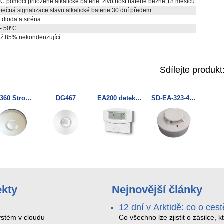
 pomocí přiložené alkalické baterie. životnost baterie běžně 18 měsíců
ečná signalizace stavu alkalické baterie 30 dní předem
dioda a siréna
- 50ºC
až 85% nekondenzující
Sdílejte produkt
FX-360 Stropni PIR detektor
DG467
EA200 detektor prostředí
SD-EA-323-4AR
ekty
Nejnovější články
12 dní v Arktidě: co o cest
na Nordkapp řekla data z
stém v cloudu
Co všechno lze zjistit o zásilce, k