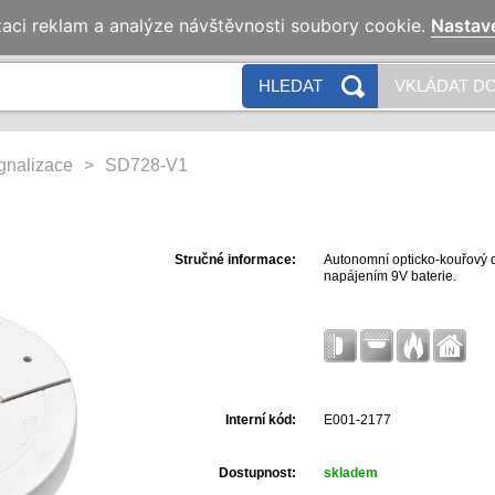
zaci reklam a analýze návštěvnosti soubory cookie.
Nastav
HLEDAT
VKLÁDAT DO
ignalizace
>
SD728-V1
Stručné informace:
Autonomní opticko-kouřový d
napájením 9V baterie.
Interní kód:
E001-2177
Dostupnost:
skladem