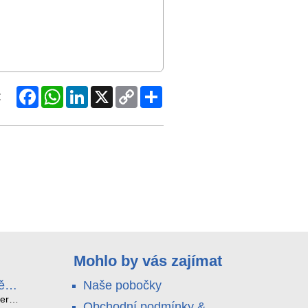
Facebook
WhatsApp
LinkedIn
X
Copy
Share
:
Link
Mohlo by vás zajímat
ě
Naše pobočky
e
terá
Obchodní podmínky &