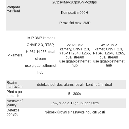
20fps/4MP-20fps/5MP-20fps
Podpora
rozlišení
Kompozitní 960H
IP rozlišní max. 3MP
1x IP 3MP kameru
ONVIF 2.3, RTSP,
2x IP 3MP
4x IP 3MP
kamery, ONVIF 2.3,
kamer, ONVIF 2.3,
H.264, H.265, dual
RTSP, H.264, H.265,
RTSP, H.264, H.265,
IP kamera
dual stream
dual stream
stream
use gigabit ethernet
use gigabit ethernet
hub
hub
use gigabit ethernet
hub
Režim
detekce pohybu, alarm, rozvrh, kontinuální, dual
nahrávání
Před a po
5 - 300s
poplach
Nastavení
Low, Middle, High, Super, Ultra
kvality
Detekce
Několik úrovní s nastavitelnou citlivostí
pohybu