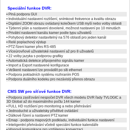
Speciální funkce DVR:
• Plná podpora GUI
• Individuální nastavení rozlišení, snímkové frekvence a kvalitu obrazu
• Digitální ZOOM obrazu ovládaný kolečkem USB myší nebo volby oblasti
• Týdenní plán a nastavení dovolené, možnost nastavení po 10 minutách
• Privátní nastavení kanálu kamer podle typu uživatelů
• Pohybový detektor nastavitelný na 576 oblastí pro jeden kanál
• Relé poplachový výstup
• PTZ řízení kamer přes RS-485
• Víceúrovňové uživatelské nastavení až pro 8 uživatelů
• 22 volby jazyka s podporou grafiky
• Automatická detekce připojeného signálu kamer
• Import a Export nastavené konfigurace
• Veškeré nastavení lze provádět po síti ethernet
• Podpora pokladních systému rozhraním POS
• Podpora duálního kodeku pro nezávislý přenos obrazu
CMS SW pro síťové funkce DVR:
• Podpora zasíťování nespočet DVR všech modelu DVR řady TVLOGIC a
3D Global až do maximálního počtu 144 kamer
• FULL HD rozlišení pro monitoring a nebo přehrávání
• Jednoduché a uživatelsky přívětivé ovládání
• Dálkové řízení a nastavení PTZ kamer
• Emap - podpora mapových podkladu, individuální funkce nastavení
• Inteligentní přehrávání včetně speciální funkce kalendáře
• Hlasová komunikace pro vzdálenou konverzaci