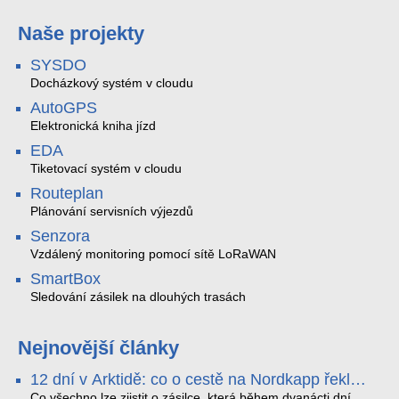
Naše projekty
SYSDO
Docházkový systém v cloudu
AutoGPS
Elektronická kniha jízd
EDA
Tiketovací systém v cloudu
Routeplan
Plánování servisních výjezdů
Senzora
Vzdálený monitoring pomocí sítě LoRaWAN
SmartBox
Sledování zásilek na dlouhých trasách
Nejnovější články
12 dní v Arktidě: co o cestě na Nordkapp řekla
data ze SMARTBOX 2 MAX
Co všechno lze zjistit o zásilce, která během dvanácti dní