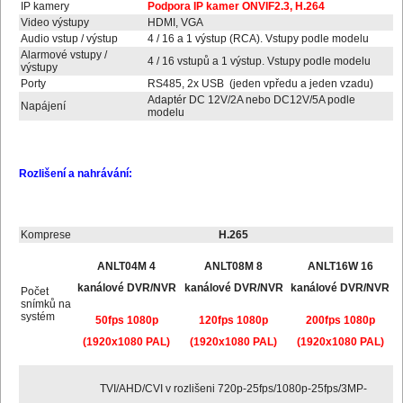
IP kamery
Podpora IP kamer ONVIF2.3, H.264
Video výstupy
HDMI, VGA
Audio vstup / výstup
4 / 16 a 1 výstup (RCA). Vstupy podle modelu
Alarmové vstupy /
4 / 16 vstupů a 1 výstup. Vstupy podle modelu
výstupy
Porty
RS485, 2x USB (jeden vpředu a jeden vzadu)
Adaptér DC 12V/2A nebo DC12V/5A podle
Napájení
modelu
Rozlišení a nahrávání:
Komprese
H.265
ANLT04M 4
ANLT08M 8
ANLT16W 16
kanálové DVR/NVR
kanálové DVR/NVR
kanálové DVR/NVR
Počet
snímků na
systém
50fps 1080p
120fps 1080p
200fps 1080p
(1920x1080 PAL)
(1920x1080 PAL)
(1920x1080 PAL)
TVI/AHD/CVI v rozlišeni 720p-25fps/1080p-25fps/3MP-