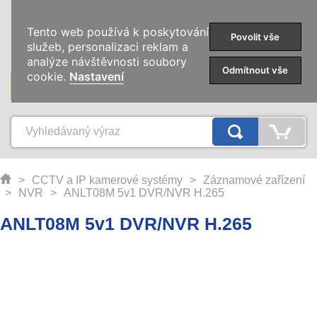
0
Tento web používá k poskytování
Povolit vše
služeb, personalizaci reklam a
analýze návštěvnosti soubory
Odmítnout vše
cookie.
Nastavení
KATEGORIE
>
CCTV a IP kamerové systémy
>
Záznamové zařízení
>
NVR
>
ANLT08M 5v1 DVR/NVR H.265
ANLT08M 5v1 DVR/NVR H.265