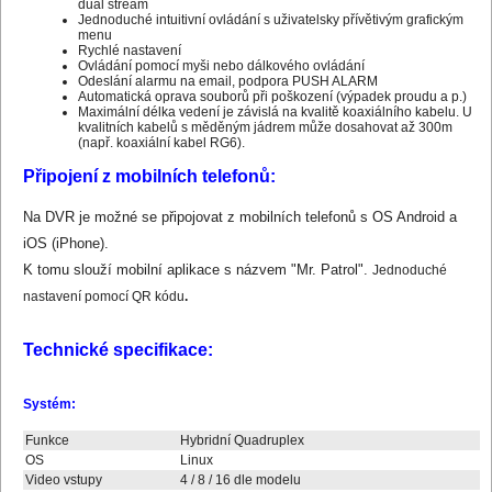
duál stream
Jednoduché intuitivní ovládání s uživatelsky přívětivým grafickým
menu
Rychlé nastavení
Ovládání pomocí myši nebo dálkového ovládání
Odeslání alarmu na email, podpora PUSH ALARM
Automatická oprava souborů při poškození (výpadek proudu a p.)
Maximální délka vedení je závislá na kvalitě koaxiálního kabelu. U
kvalitních kabelů s měděným jádrem může dosahovat až 300m
(např. koaxiální kabel RG6).
Připojení z mobilních telefonů:
Na DVR je možné se připojovat z mobilních telefonů s OS Android a
iOS (iPhone).
K tomu slouží mobilní aplikace s názvem "Mr. Patrol".
Jednoduché
nastavení pomocí QR kódu
.
Technické specifikace:
Systém:
Funkce
Hybridní Quadruplex
OS
Linux
Video vstupy
4 / 8 / 16 dle modelu