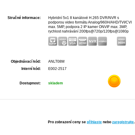
Stručné informace:
Hybridní 5v1 8 kanálové H.265 DVR/NVR s
podporou video formátu Analog/960H/AHD/TVI/CVI
max. 5MP, podpora 2 IP kamer ONVIF max. 3MP,
rychlost nahrávání 200fps@720p/120fps@1080p
na systém, 8x AUDIO, HDMI a VGA výstup, 1xSATA
bez limitu kapacity. externí eSATA, 2x USB, grafické
OSD menu, IR dálkové ovládaní, 4 poplachové
vstupy a relé výstup. Podpora mobilních aplikací
Android iOS včetně funkce PUSCH ALARM, P2P,
Email. Rozměry 300x210x48mm, napájení externím
Objednávací kód:
ANLT08M
dodávaným zdrojem 12V 2A.
Interní kód:
E002-2517
Dostupnost:
skladem
Pro zobrazení ceny se
přihlaste
nebo
zaregistrujte
.