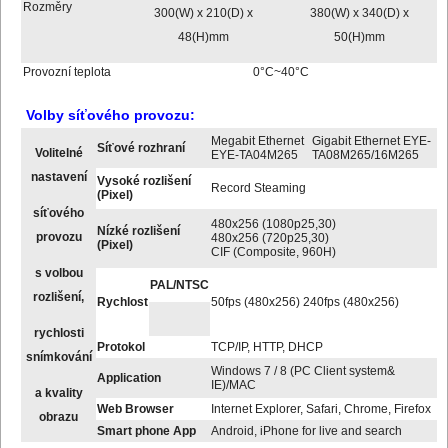
Rozměry
300(W) x 210(D) x
380(W) x 340(D) x
48(H)mm
50(H)mm
Provozní teplota
0°C~40°C
Volby síťového provozu:
Megabit Ethernet
Gigabit Ethernet EYE-
Síťové rozhraní
Volitelné
EYE-TA04M265
TA08M265/16M265
nastavení
Vysoké rozlišení
Record Steaming
(Pixel)
síťového
480x256 (1080p25,30)
Nízké rozlišení
provozu
480x256 (720p25,30)
(Pixel)
CIF (Composite, 960H)
s volbou
PAL/NTSC
rozlišení,
Rychlost
50fps (480x256) 240fps (480x256)
rychlosti
Protokol
TCP/IP, HTTP, DHCP
snímkování
Windows 7 / 8 (PC Client system&
Application
IE)/MAC
a kvality
Web Browser
Internet Explorer, Safari, Chrome, Firefox
obrazu
Smart phone App
Android, iPhone for live and search