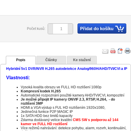
Přidat do košíku
Počet kusů:
Popis
Články
Ke stažení
Hybridní 5v1 DVR/NVR H.265 autodetekce Analog/960H/AHD/TVI/CVI a IP
Vlastnosti:
Vysoká kvalita obrazu ve FULL HD rozlišení 1080p
Kompresní kodek H.265
Automatické rozpoznání použité kamery AHD/TVI/CVI, kompozitní
Je možné připojit IP kamery ONVIF 2.3, RTSP, H.264, - do
rozlišení 3MP
HDMI a VGA výstup s FUL HD rozlišením 1920x1080,
Jedinečná funkce P2P MAGIC IP
1x SATA HDD bez limitů kapacity
Zdarma dodávaný velice kvalitní
CMS SW s podporou až 144
kamer ve FULL HD rozlišení
Více režimů nahrávání: detekce pohybu, alarm, rozvrh, kontinuální,