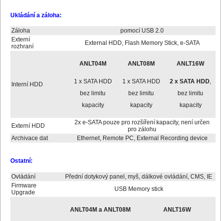
Ukládání a záloha:
Záloha
pomocí USB 2.0
Externí
External HDD, Flash Memory Stick, e-SATA
rozhraní
ANLT04M
ANLT08M
ANLT16W
1 x SATA HDD
1 x SATA HDD
2 x SATA HDD
,
Interní HDD
bez limitu
bez limitu
bez limitu
kapacity
kapacity
kapacity
2x e-SATA pouze pro rozšíření kapacity, není určen
Externí HDD
pro zálohu
Archivace dat
Ethernet, Remote PC, External Recording device
Ostatní:
Ovládání
Přední dotykový panel, myš, dálkové ovládání, CMS, IE
Firmware
USB Memory stick
Upgrade
ANLT04M a ANLT08M
ANLT16W