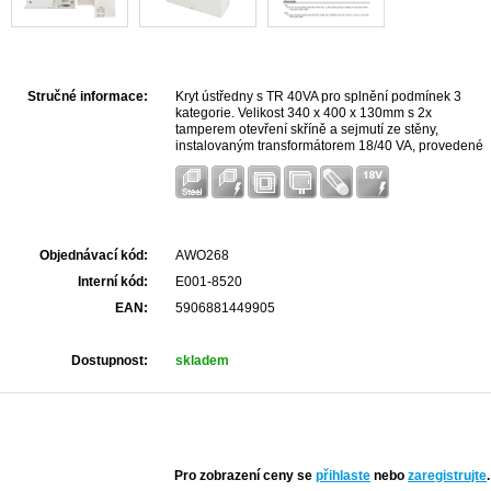
Stručné informace:
Kryt ústředny s TR 40VA pro splnění podmínek 3
kategorie. Velikost 340 x 400 x 130mm s 2x
tamperem otevření skříně a sejmutí ze stěny,
instalovaným transformátorem 18/40 VA, provedené
pospojování, prostor pro 17Ah akumulátor, 8mm
distanční mezera od zdi. Předvrtané otvory pro
ústředny Esprit, Spectra, Digiplex
Objednávací kód:
AWO268
Interní kód:
E001-8520
EAN:
5906881449905
Dostupnost:
skladem
Pro zobrazení ceny se
přihlaste
nebo
zaregistrujte
.