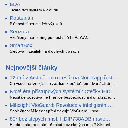
EDA
Tiketovací systém v cloudu
Routeplan
Plánování servisních výjezdů
Senzora
Vzdálený monitoring pomocí sítě LoRaWAN
SmartBox
Sledování zásilek na dlouhých trasách
Nejnovější články
12 dní v Arktidě: co o cestě na Nordkapp řekla
data ze SMARTBOX 2 MAX
Co všechno lze zjistit o zásilce, která během dvanácti dní
projede Arktidou? SMARTBOX 2 MAX jsme vzali na trasu z
Nová éra přístupových systémů: Čtečky HID
Tromsø přes Lofoty, Kirunu a finské Laponsko až na
Signo
Nordkapp. Bez jediného dobití, v mrazu až −13 °C a mimo
Neustále posouváme hranice bezpečnosti a digitalizace.
stabilní mobilní signál zaznamenával polohu, teplotu, světlo,
Rádi bychom Vám proto představili naši nejnovější nabídku
Milesight VioGuard: Revoluce v inteligentní
otřesy i náklon. Výsledkem není jen čára na mapě, ale
v oblasti kontroly přístupu – moderní a vysoce univerzální
detekci dopravních přestupků
podrobný datový příběh celé cesty.
čtečky HID Signo.
Společnost Milesight představuje VioGuard – svou
nejnovější proprietární technologii pro pokročilou detekci
80° bez slepých míst. HDIP738ADB navíc
dopravních přestupků. Tento systém, poháněný
streamuje na YouTube – bez PC.
sofistikovanými algoritmy umělé inteligence (AI), je navržen
Hledáte stoprocentní přehled bez slepých míst? Stropní