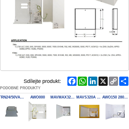
Facebook
WhatsApp
LinkedIn
X
Copy
Sdílejte produkt:
Link
PODOBNÉ PRODUKTY
TRN24/50VA Tr. 24VAC 50VA
AWO000
MAVMAX320 BOX 320x395x120
MAVS320A TRN18V/45VA
AWO150 280x290x80mm 18/40VA