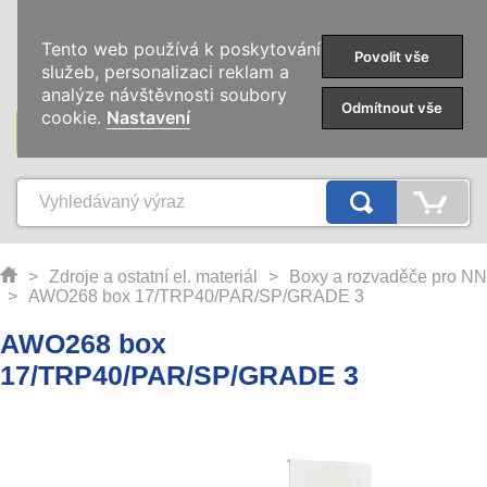
0
Tento web používá k poskytování
Povolit vše
služeb, personalizaci reklam a
analýze návštěvnosti soubory
Odmítnout vše
cookie.
Nastavení
KATEGORIE
>
Zdroje a ostatní el. materiál
>
Boxy a rozvaděče pro NN
>
AWO268 box 17/TRP40/PAR/SP/GRADE 3
AWO268 box
17/TRP40/PAR/SP/GRADE 3