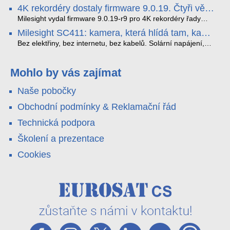
tak, aby poskytoval komplexní nástroje pro vymáhání
panoramatická kamera HDIP738ADB skládá obraz ze dvou
4K rekordéry dostaly firmware 9.0.19. Čtyři věci,
dopravních předpisů, zvyšoval bezpečnost na silnicích a
4MP senzorů SONY do jednoho čistého 180° záběru bez
které musíte vědět.
optimalizoval plynulost dopravy v moderních městech.
zkreslení. K tomu přidává AI detekci osob a vozidel,
Milesight vydal firmware 9.0.19-r9 pro 4K rekordéry řady
obousměrný zvuk a unikátní možnost přímého vysílání na
H.265. Pokud tyhle systémy instalujete, jsou tu čtyři věci,
Milesight SC411: kamera, která hlídá tam, kam
YouTube – bez běžícího počítače.
které vám zjednoduší práci – a jedna z nich vám ušetří
kabel nedosáhne
spoustu zbytečných výjezdů k zákazníkům.
Bez elektřiny, bez internetu, bez kabelů. Solární napájení,
4G LTE a trojitá detekce PIR × AOV × AI hlídají staveniště,
pole i odlehlé objekty – a alarm s důkazem pošlou rovnou na
váš telefon. Podívejte se na video.
Mohlo by vás zajímat
Naše pobočky
Obchodní podmínky & Reklamační řád
Technická podpora
Školení a prezentace
Cookies