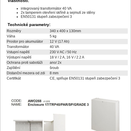
Vlastnosti:
integrovaný transformátor 40 VA
2x tamperem otevření skříně a sejmutí ze stěny
EN50131 stupeň zabezpečení 3
Technické parametry:
Rozměry
340 x 400 x 130mm
Váha
5 kg
Prostor pro akumulátor
12 V (17 Ah)
Transformátor
40 VA
Vstupní napětí
230 V AC / 50 Hz
Výstupní napětí
18 V / 2 A, 16 V / 2.2 A
Ochrana proti sabotáži
ano/ 2x
Zajištění
šroub
Distanční mezera od zdi
8 mm
Certifikát
CE, splňuje EN50131 stupeň zabezpečení 3