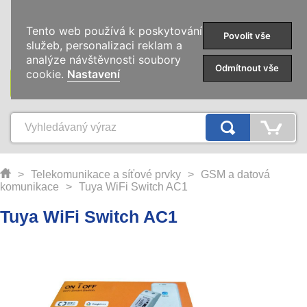
0
Tento web používá k poskytování
Povolit vše
služeb, personalizaci reklam a
analýze návštěvnosti soubory
Odmítnout vše
cookie.
Nastavení
KATEGORIE
>
Telekomunikace a síťové prvky
>
GSM a datová
komunikace
>
Tuya WiFi Switch AC1
Tuya WiFi Switch AC1