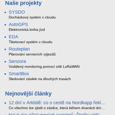
Naše projekty
SYSDO
Docházkový systém v cloudu
AutoGPS
Elektronická kniha jízd
EDA
Tiketovací systém v cloudu
Routeplan
Plánování servisních výjezdů
Senzora
Vzdálený monitoring pomocí sítě LoRaWAN
SmartBox
Sledování zásilek na dlouhých trasách
Nejnovější články
12 dní v Arktidě: co o cestě na Nordkapp řekla
data ze SMARTBOX 2 MAX
Co všechno lze zjistit o zásilce, která během dvanácti dní
projede Arktidou? SMARTBOX 2 MAX jsme vzali na trasu z
Nová éra přístupových systémů: Čtečky HID