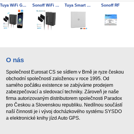
Tuya WiFi Gate DC5
Sonoff WiFi otvírač
Tuya Smart Touch 1
Sonoff RF
Tuya WiFi zásuvka EU/F, 16A měření spotřeby
Tuya Smart Touch 2
Sonoff Basic
O nás
Společnost Eurosat CS se sídlem v Brně je ryze českou
obchodní společností založenou v roce 1995. Od
samého počátku existence se zabýváme prodejem
zabezpečovací a sledovací techniky. Zároveň je naše
firma autorizovaným distributorem společnosti Paradox
pro Českou a Slovenskou republiku. Nedílnou součástí
naší činnosti je i vývoj docházkového systému SYSDO
a elektronické knihy jízd Auto GPS.