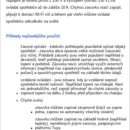
Napájení je řešeno přímo z 230 V a výstupem (rovněž 230 V) lze
ovládat spotřebiče až do zátěže 10 A.
Chytrou zásuvku stačí zapojit,
připojit k domácí Wi-Fi síti a během pár vteřin můžete ovládat
spotřebiče odkudkoliv na světě.
Příklady nejčastějšího použití:
časové spínání - kdekoliv potřebujete pravidelně spínat nějaký
spotřebič - zásuvka dává opravdu velké možnosti časování
(viz níže). Podobné zásuvky jsou velmi populární například u
akvaristů, kteří potřebují pravidelně spínat osvětlení, filtraci,
topení a podobně. Zásuvka navíc umožňuje využít externích
informací (například čas západu/východu slunce, předpověď
počasí) a spustit/vypnout spotřebič na základě těchto údajů.
vzdálené ovládání - jsou situace, kdy je vzdálené sepnutí
spotřebiče téměř nutností. Například topení na chalupě. Není
nic jednoduššího, než zapojit přímotop* do chytré zásuvky a
zapnout topení na dálku 2 hodiny před příjezdem na chalupu.
Chytré scény
zásuvka můžete zapínat skupinově (když se zapne
jedna, zapnou se automaicky všechny ostatní)
zásuvku můžete zapínat na základě hodnot (například
teploty), naměřených jinými senzory, podporujícími
platformu Tuya