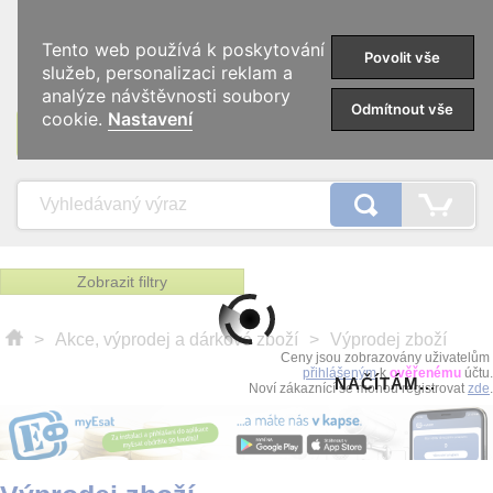
0
Tento web používá k poskytování
Povolit vše
služeb, personalizaci reklam a
analýze návštěvnosti soubory
Odmítnout vše
cookie.
Nastavení
KATEGORIE
Zobrazit filtry
>
Akce, výprodej a dárkové zboží
>
Výprodej zboží
Ceny jsou zobrazovány uživatelům
přihlášeným
k
ověřenému
účtu.
NAČÍTÁM...
Noví zákaznící se mohou registrovat
zde
.