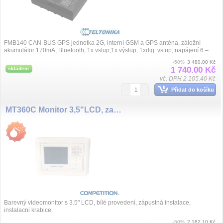
FMB140 CAN-BUS GPS jednotka 2G, interní GSM a GPS anténa, záložní
akumulátor 170mA, Bluetooth, 1x vstup,1x výstup, 1xdig. vstup, napájení 6 –
30VDC, roz...
-50%
3 480.00 Kč
1 740.00 Kč
skladem
vč. DPH 2 105.40 Kč
Přidat do košíku
MT360C Monitor 3,5"LCD, zapust
Barevný videomonitor s 3.5" LCD, bílé provedení, zápustná instalace,
instalacni krabice.
-50%
2 182.10 Kč