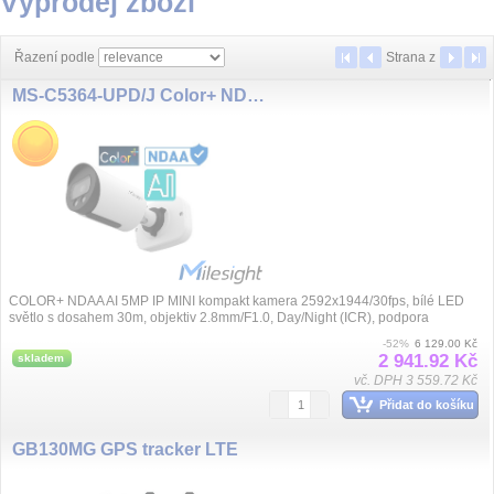
Výprodej zboží
Řazení podle
Strana
z
MS-C5364-UPD/J Color+ NDAA 2.8mm 5MP/30fps AI IP
COLOR+ NDAA AI 5MP IP MINI kompakt kamera 2592x1944/30fps, bílé LED
světlo s dosahem 30m, objektiv 2.8mm/F1.0, Day/Night (ICR), podpora
VoIP/SIP, komprese H....
-52%
6 129.00 Kč
2 941.92 Kč
skladem
vč. DPH 3 559.72 Kč
Přidat do košíku
GB130MG GPS tracker LTE