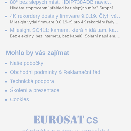
80° bez slepých míst. HDIP738ADB navíc
dopravních přestupků. Tento systém, poháněný
streamuje na YouTube – bez PC.
sofistikovanými algoritmy umělé inteligence (AI), je navržen
Hledáte stoprocentní přehled bez slepých míst? Stropní
tak, aby poskytoval komplexní nástroje pro vymáhání
panoramatická kamera HDIP738ADB skládá obraz ze dvou
4K rekordéry dostaly firmware 9.0.19. Čtyři věci,
dopravních předpisů, zvyšoval bezpečnost na silnicích a
4MP senzorů SONY do jednoho čistého 180° záběru bez
které musíte vědět.
optimalizoval plynulost dopravy v moderních městech.
zkreslení. K tomu přidává AI detekci osob a vozidel,
Milesight vydal firmware 9.0.19-r9 pro 4K rekordéry řady
obousměrný zvuk a unikátní možnost přímého vysílání na
H.265. Pokud tyhle systémy instalujete, jsou tu čtyři věci,
Milesight SC411: kamera, která hlídá tam, kam
YouTube – bez běžícího počítače.
které vám zjednoduší práci – a jedna z nich vám ušetří
kabel nedosáhne
spoustu zbytečných výjezdů k zákazníkům.
Bez elektřiny, bez internetu, bez kabelů. Solární napájení,
4G LTE a trojitá detekce PIR × AOV × AI hlídají staveniště,
pole i odlehlé objekty – a alarm s důkazem pošlou rovnou na
váš telefon. Podívejte se na video.
Mohlo by vás zajímat
Naše pobočky
Obchodní podmínky & Reklamační řád
Technická podpora
Školení a prezentace
Cookies