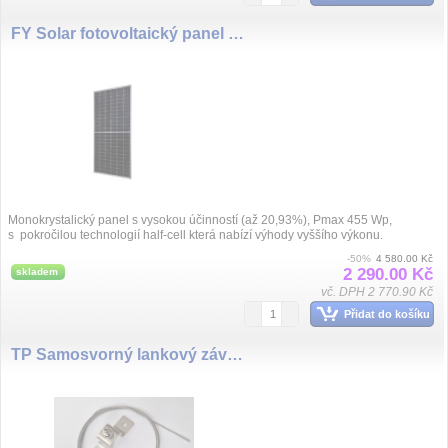
FY Solar fotovoltaický panel 455Wp monokrystalický stříbrný rám Množství: 1 kus
Monokrystalický panel s vysokou účinností (až 20,93%), Pmax 455 Wp,
s pokročilou technologií half-cell která nabízí výhody vyššího výkonu.
-50%
4 580.00 Kč
2 290.00 Kč
skladem
vč. DPH 2 770.90 Kč
Přidat do košíku
TP Samosvorný lankový závěs, délka 1.5m