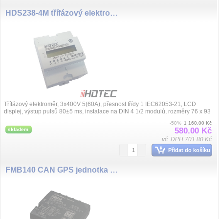
HDS238-4M třífázový elektroměr 3X230/400V (5)60A
Třífázový elektroměr, 3x400V 5(60A), přesnost třídy 1 IEC62053-21, LCD
displej, výstup pulsů 80±5 ms, instalace na DIN 4 1/2 modulů, rozměry 76 x 93
x 65...
-50%
1 160.00 Kč
580.00 Kč
skladem
vč. DPH 701.80 Kč
Přidat do košíku
FMB140 CAN GPS jednotka 2G, aku. 170mA, BT