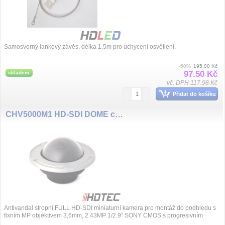
Samosvorný lankový závěs, délka 1.5m pro uchycení osvětlení.
-50%
195.00 Kč
97.50 Kč
skladem
vč. DPH 117.98 Kč
Přidat do košíku
CHV5000M1 HD-SDI DOME camera
Antivandal stropní FULL HD-SDI miniaturní kamera pro montáž do podhledu s
fixním MP objektivem 3,6mm, 2.43MP 1/2.9“ SONY CMOS s progresivním
snímáním, venkovní k...