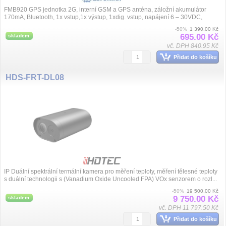
FMB920 GPS jednotka 2G, interní GSM a GPS anténa, záložní akumulátor
170mA, Bluetooth, 1x vstup,1x výstup, 1xdig. vstup, napájení 6 – 30VDC,
rozměry 79...
-50%
1 390.00 Kč
695.00 Kč
skladem
vč. DPH 840.95 Kč
Přidat do košíku
HDS-FRT-DL08
IP Duální spektrální termální kamera pro měření teploty, měření tělesné teploty
s duální technologii s (Vanadium Oxide Uncooled FPA) VOx senzorem o rozl...
-50%
19 500.00 Kč
9 750.00 Kč
skladem
vč. DPH 11 797.50 Kč
Přidat do košíku