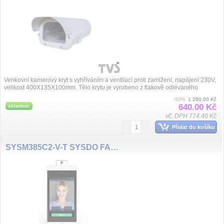
Venkovní kamerový kryt s vyhříváním a ventilací proti zamlžení, napájení 230V,
velikost 400X135X100mm. Tělo krytu je vyrobeno z tlakově odlévaného
hliníku, kabel...
-50%
1 280.00 Kč
640.00 Kč
skladem
vč. DPH 774.40 Kč
Přidat do košíku
SYSM385C2-V-T SYSDO FACE READER + TEMP