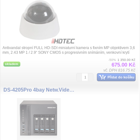
Antivandal stropní FULL HD-SDI miniaturní kamera s fixním MP objektivem 3,6
mm, 2.43 MP 1 / 2.9“ SONY CMOS s progresivním snímáním, venkovní krytí
IP6...
-50%
1 350.00 Kč
675.00 Kč
skladem
vč. DPH 816.75 Kč
Přidat do košíku
DS-4205Pro 4bay Netw.Video 5ch