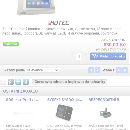
7" LCD barevný monitor, dotyková obrazovka, České menu, záznam video a
nebo snímku, podpora SD karty až 32GB, 4 drátové propojení, povrchová
instalace,...
-50%
1 260.00 Kč
630.00 Kč
skladem
vč. DPH 762.30 Kč
Přidat do košíku
Řazení podle
Strana
z
OSTATNÍ ZAUJALO
SDS-max Pro 4 / 15 x 340 mm
SYSFX9 SYSDO docházkový a přístupový terminál
BEZPEČNOSTNÍ BALÍČEK PRO 2N® IP FORCE
Štíhlá vrtací hlava
SYSFX9 SYSDO terminál
Zvyšte zabezpečení dveří
umožňuje rychlé vniknutí do
pro docházku a přístup,
na nejvyšší úroveň. Cenově