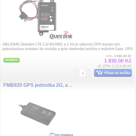
GB130MG Globální LTE Cat M1/NB2 a s 2G je výkonný GPS tracker pro
jednoduchou instalací do vozidla a jeho sledování polohy v reálném čase. GPS
pozice je...
-50%
3 660.00 Kč
1 830.00 Kč
skladem
vč. DPH 2 214.30 Kč
Přidat do košíku
FMB920 GPS jednotka 2G, aku.170mA, BT