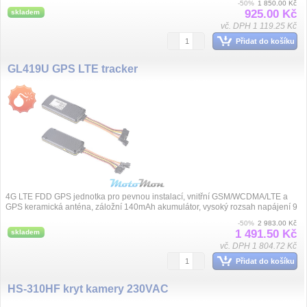
-50%
1 850.00 Kč
925.00 Kč
skladem
vč. DPH 1 119.25 Kč
Přidat do košíku
GL419U GPS LTE tracker
4G LTE FDD GPS jednotka pro pevnou instalací, vnitřní GSM/WCDMA/LTE a
GPS keramická anténa, záložní 140mAh akumulátor, vysoký rozsah napájení 9
až 72VDC,...
-50%
2 983.00 Kč
1 491.50 Kč
skladem
vč. DPH 1 804.72 Kč
Přidat do košíku
HS-310HF kryt kamery 230VAC