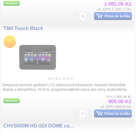
1 091.05 Kč
skladem
vč. DPH 1 320.17 Kč
Přidat do košíku
TM4 Touch Black
Dotyková barevná grafická LCD sběrnicová klávesnice, barevný širokoúhlý
displej s úhlopříčkou 10.9cm, programovatelné názvy pro zóny, podsystémy,
uživ...
-50%
1 600.00 Kč
800.00 Kč
skladem
vč. DPH 968.00 Kč
Přidat do košíku
CHV5000M HD-SDI DOME camera