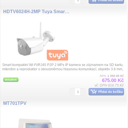
HDTV6024H-2MP Tuya Smart Camera 2MP WiFi
Smart kompaktní Wi-Fi/RJ45 P2P 2 MPx IP kamera se záznamem na SD kartu,
mikrofon a reproduktor s obousměrnou hlasovou komunikací, objektiv 3.6 mm,
25 ...
-50%
1 350.00 Kč
675.00 Kč
skladem
vč. DPH 816.75 Kč
Přidat do košíku
MT701TPV