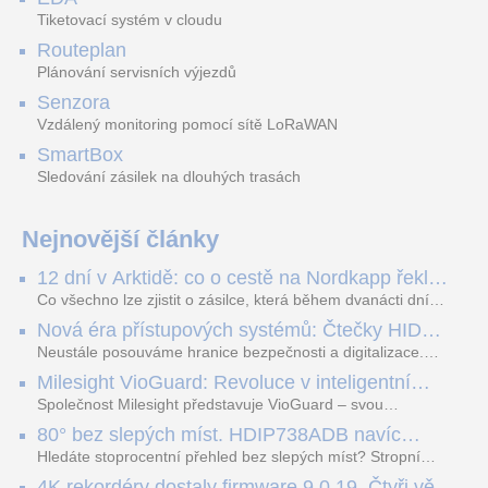
Tiketovací systém v cloudu
Routeplan
Plánování servisních výjezdů
Senzora
Vzdálený monitoring pomocí sítě LoRaWAN
SmartBox
Sledování zásilek na dlouhých trasách
Nejnovější články
12 dní v Arktidě: co o cestě na Nordkapp řekla
data ze SMARTBOX 2 MAX
Co všechno lze zjistit o zásilce, která během dvanácti dní
projede Arktidou? SMARTBOX 2 MAX jsme vzali na trasu z
Nová éra přístupových systémů: Čtečky HID
Tromsø přes Lofoty, Kirunu a finské Laponsko až na
Signo
Nordkapp. Bez jediného dobití, v mrazu až −13 °C a mimo
Neustále posouváme hranice bezpečnosti a digitalizace.
stabilní mobilní signál zaznamenával polohu, teplotu, světlo,
Rádi bychom Vám proto představili naši nejnovější nabídku
Milesight VioGuard: Revoluce v inteligentní
otřesy i náklon. Výsledkem není jen čára na mapě, ale
v oblasti kontroly přístupu – moderní a vysoce univerzální
detekci dopravních přestupků
podrobný datový příběh celé cesty.
čtečky HID Signo.
Společnost Milesight představuje VioGuard – svou
nejnovější proprietární technologii pro pokročilou detekci
80° bez slepých míst. HDIP738ADB navíc
dopravních přestupků. Tento systém, poháněný
streamuje na YouTube – bez PC.
sofistikovanými algoritmy umělé inteligence (AI), je navržen
Hledáte stoprocentní přehled bez slepých míst? Stropní
tak, aby poskytoval komplexní nástroje pro vymáhání
panoramatická kamera HDIP738ADB skládá obraz ze dvou
4K rekordéry dostaly firmware 9.0.19. Čtyři věci,