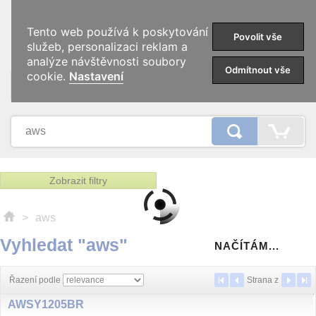
0
Tento web používá k poskytování
Povolit vše
služeb, personalizaci reklam a
analýze návštěvnosti soubory
Odmítnout vše
cookie.
Nastavení
KATEGORIE
Zobrazit filtry
>
aws
Vyhledat "aws"
NAČÍTÁM...
Řazení podle
Strana
z
AWSY1205BR