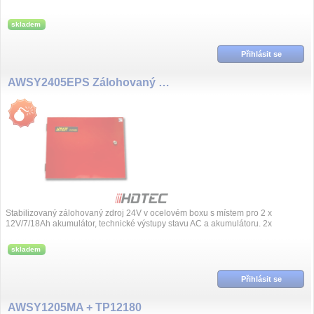
skladem
Přihlásit se
AWSY2405EPS Zálohovaný zdroj 24VDC/5A
Stabilizovaný zálohovaný zdroj 24V v ocelovém boxu s místem pro 2 x
12V/7/18Ah akumulátor, technické výstupy stavu AC a akumulátoru. 2x
TAMPER, lamelový...
skladem
Přihlásit se
AWSY1205MA + TP12180