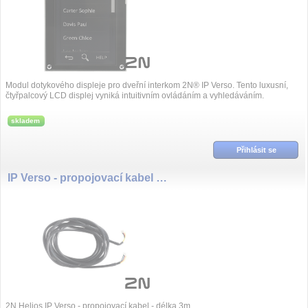
Modul dotykového displeje pro dveřní interkom 2N® IP Verso. Tento luxusní,
čtyřpalcový LCD displej vyniká intuitivním ovládáním a vyhledáváním.
skladem
Přihlásit se
IP Verso - propojovací kabel - délka 3m
2N Helios IP Verso - propojovací kabel - délka 3m