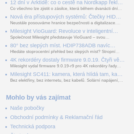
12 dní v Arktidě: co o cestě na Nordkapp řekla
data ze SMARTBOX 2 MAX
Co všechno lze zjistit o zásilce, která během dvanácti dní
projede Arktidou? SMARTBOX 2 MAX jsme vzali na trasu z
Nová éra přístupových systémů: Čtečky HID
Tromsø přes Lofoty, Kirunu a finské Laponsko až na
Signo
Nordkapp. Bez jediného dobití, v mrazu až −13 °C a mimo
Neustále posouváme hranice bezpečnosti a digitalizace.
stabilní mobilní signál zaznamenával polohu, teplotu, světlo,
Rádi bychom Vám proto představili naši nejnovější nabídku
Milesight VioGuard: Revoluce v inteligentní
otřesy i náklon. Výsledkem není jen čára na mapě, ale
v oblasti kontroly přístupu – moderní a vysoce univerzální
detekci dopravních přestupků
podrobný datový příběh celé cesty.
čtečky HID Signo.
Společnost Milesight představuje VioGuard – svou
nejnovější proprietární technologii pro pokročilou detekci
80° bez slepých míst. HDIP738ADB navíc
dopravních přestupků. Tento systém, poháněný
streamuje na YouTube – bez PC.
sofistikovanými algoritmy umělé inteligence (AI), je navržen
Hledáte stoprocentní přehled bez slepých míst? Stropní
tak, aby poskytoval komplexní nástroje pro vymáhání
panoramatická kamera HDIP738ADB skládá obraz ze dvou
4K rekordéry dostaly firmware 9.0.19. Čtyři věci,
dopravních předpisů, zvyšoval bezpečnost na silnicích a
4MP senzorů SONY do jednoho čistého 180° záběru bez
které musíte vědět.
optimalizoval plynulost dopravy v moderních městech.
zkreslení. K tomu přidává AI detekci osob a vozidel,
Milesight vydal firmware 9.0.19-r9 pro 4K rekordéry řady
obousměrný zvuk a unikátní možnost přímého vysílání na
H.265. Pokud tyhle systémy instalujete, jsou tu čtyři věci,
Milesight SC411: kamera, která hlídá tam, kam
YouTube – bez běžícího počítače.
které vám zjednoduší práci – a jedna z nich vám ušetří
kabel nedosáhne
spoustu zbytečných výjezdů k zákazníkům.
Bez elektřiny, bez internetu, bez kabelů. Solární napájení,
4G LTE a trojitá detekce PIR × AOV × AI hlídají staveniště,
pole i odlehlé objekty – a alarm s důkazem pošlou rovnou na
váš telefon. Podívejte se na video.
Mohlo by vás zajímat
Naše pobočky
Obchodní podmínky & Reklamační řád
Technická podpora