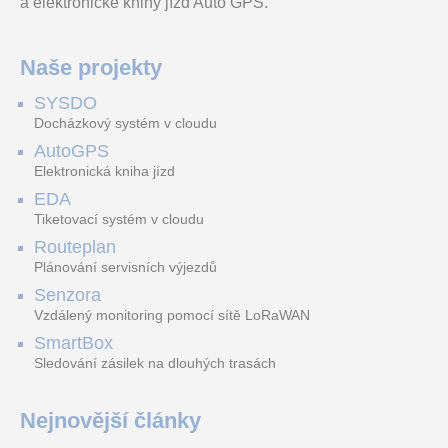
a elektronické knihy jízd Auto GPS.
Naše projekty
SYSDO
Docházkový systém v cloudu
AutoGPS
Elektronická kniha jízd
EDA
Tiketovací systém v cloudu
Routeplan
Plánování servisních výjezdů
Senzora
Vzdálený monitoring pomocí sítě LoRaWAN
SmartBox
Sledování zásilek na dlouhých trasách
Nejnovější články