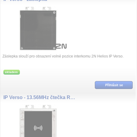
Záslepka slouží pro obsazení volné pozice interkomu 2N Helios IP Verso.
skladem
Přihlásit se
IP Verso - 13.56MHz čtečka RFID karet, příprava pro NFC, čte UID