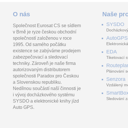
O nás
Naše pro
SYSDO
Společnost Eurosat CS se sídlem
Docházkový
v Brně je ryze českou obchodní
AutoGPS
společností založenou v roce
Elektronická
1995. Od samého počátku
existence se zabýváme prodejem
EDA
zabezpečovací a sledovací
Tiketovací 
techniky. Zároveň je naše firma
Routepla
autorizovaným distributorem
Plánování s
společnosti Paradox pro Českou
Senzora
a Slovenskou republiku.
Vzdálený mo
Nedílnou součástí naší činnosti je
LoRaWAN
SmartBo
i vývoj docházkového systému
Sledování z
SYSDO a elektronické knihy jízd
trasách
Auto GPS.