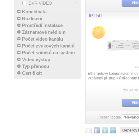
DVR VIDEO
Přih
1
Konektivita
IP150
Rozlišení
Prostředí instalace
Záznamové médium
Počet video kanálu
Počet zvukových kanálů
Počet snímků na system
Video výstup
Typ přenosu
Certifikát
Ethernetový komunikační modu
vzdálený přístup k ústřednám 
EVO, Spectra série SP a Mage
MG5000/5050 pomocí síťového
Vyřazen
LAN/UTP.
Přih
Řazení podle