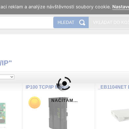
zaci reklam a analýze návštěvnosti soubory cookie.
Nastav
Naše 
HLEDAT
VKLÁDAT DO KO
/IP"
IP100 TCP/IP Modul
NAČÍTÁM...