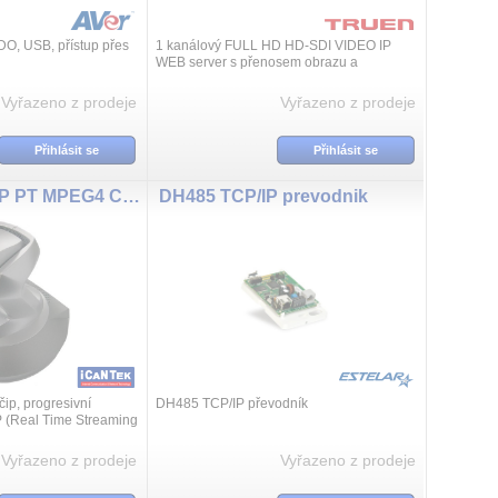
 DO, USB, přístup přes
1 kanálový FULL HD HD-SDI VIDEO IP
WEB server s přenosem obrazu a
obousměrného zvuku /konference/, volby
režimu - enkodér, dekodér nebo dupex,
Vyřazeno z prodeje
Vyřazeno z prodeje
kompres...
Přihlásit se
Přihlásit se
_PT-887 TCP/IP PT MPEG4 Camera
DH485 TCP/IP prevodnik
ip, progresivní
DH485 TCP/IP převodník
P (Real Time Streaming
 640 x 480, AGC, AWB,
a, motorický po...
Vyřazeno z prodeje
Vyřazeno z prodeje