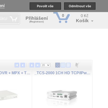
ení
pobočky
Technická podpora
Povolit vše
Školení
Odmítnout vše
CS
0
0 Kč
Přihlášení
ŠÍKU
Košík
(Registrace)
_EB1104NET DVR + MPX + TCP/IP
_TCS-2000 1CH HD TCP/IPweb ser