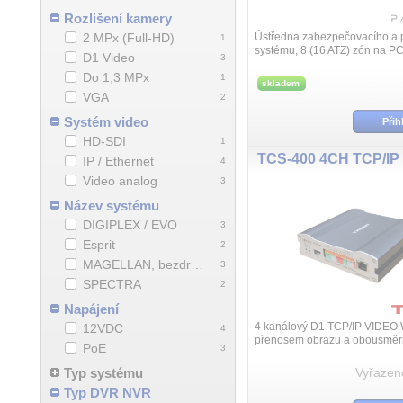
Rozlišení kamery
2 MPx (Full-HD)
Ústředna zabezpečovacího a 
1
systému, 8 (16 ATZ) zón na P
D1 Video
3
rozšiřitelné na 192 zón, 8 nez
Do 1,3 MPx
podsystémů, 999 uživatelů, mo
1
skladem
až ...
VGA
2
Systém video
Přih
HD-SDI
1
TCS-400 4CH TCP/IP
IP / Ethernet
4
Video analog
3
Název systému
DIGIPLEX / EVO
3
Esprit
2
MAGELLAN, bezdrátový systém
3
SPECTRA
2
Napájení
4 kanálový D1 TCP/IP VIDEO 
12VDC
4
přenosem obrazu a obousměr
PoE
3
/konference/, režim enkodéru
H.264/MJPEG komprese, rozli
Typ systému
Vyřazen
720x576 ...
Typ DVR NVR