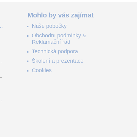
Mohlo by vás zajímat
ě
Naše pobočky
e
Obchodní podmínky &
e
Reklamační řád
me
no
Technická podpora
ši
Školení a prezentace
o
Cookies
m
z
y.
,
je
ou
9
í
í.
l
 a
ní