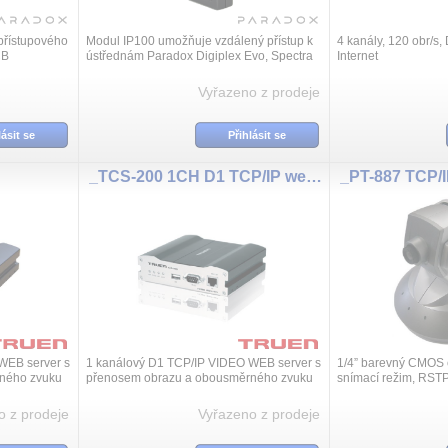
přístupového
Modul IP100 umožňuje vzdálený přístup k
4 kanály, 120 obr/s,
CB
ústřednám Paradox Digiplex Evo, Spectra
Internet
ávislých
SP a Magellan pomocí síťového rozhraní.
žno připojit
Navíc uživatel navíc získá mož...
Vyřazeno z prodeje
lásit se
Přihlásit se
_TCS-200 1CH D1 TCP/IP web ser
WEB server s
1 kanálový D1 TCP/IP VIDEO WEB server s
1/4” barevný CMOS č
ného zvuku
přenosem obrazu a obousměrného zvuku
snímací režim, RST
, komprese
/konference/, volby režimu - enkodér,
Protocol), rozlišení
šení
dekodér nebo dupex, komprese H.264/M...
elektronická uzávěrk
o z prodeje
Vyřazeno z prodeje