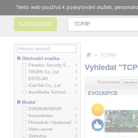
Tento web používá k poskytování služeb, personali
KATEGORIE
>
TCP/IP
Obchodní značka
Paradox Security Systems
Vyhledat "TCP
4
TRUEN Co.,Ltd
3
ESTELAR
1
Řazení podle
iCanTek Co., Ltd.
1
AverMedia Technologies Inc.
1
EVO192PCB
Modul
DVR/NVR/MDVR
1
Komunikátor
2
Převodník / Opakovač
1
Video server
3
Ústředna
2