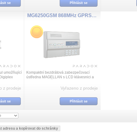
lásit se
Přihlásit se
MG6250GSM 868MHz GPRS14 whit
l umožňující
Kompaktní bezdrátová zabezpečovací
Digiplex
ústředna MAGELLAN s LCD klávesnici a
llan
90dB sirénou. Ústředna lze rozšířit o
 rozhraní
komunikaci až 6 kanály: IP, GPRS, GSM,
o z prodeje
Vyřazeno z prodeje
SMS,...
lásit se
Přihlásit se