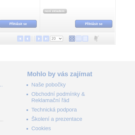
není skladem
Přihlásit se
Přihlásit se
Mohlo by vás zajímat
ě
Naše pobočky
e
Obchodní podmínky &
e
Reklamační řád
me
no
Technická podpora
ši
Školení a prezentace
o
Cookies
m
z