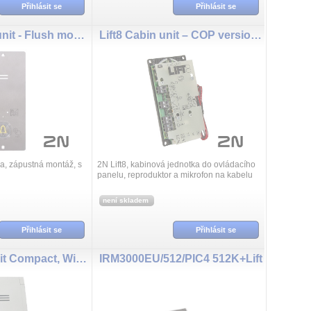
Přihlásit se
Přihlásit se
2N Lift1 COP unit - Flush mounting, EN
Lift8 Cabin unit – COP version - wired
ka, zápustná montáž, s
2N Lift8, kabinová jednotka do ovládacího
panelu, reproduktor a mikrofon na kabelu
není skladem
Přihlásit se
Přihlásit se
Lift8 Audio Unit Compact, With button
IRM3000EU/512/PIC4 512K+Lift