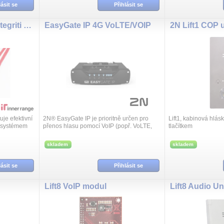
lásit se
Přihlásit se
INTG-996540PCBK Integriti UniBus Lift Interface 16 Button Feedback
EasyGate IP 4G VoLTE/VOIP
je efektivní
2N® EasyGate IP je prioritně určen pro
Lift1, kabinová hlás
m systémem
přenos hlasu pomocí VoIP (popř. VoLTE,
tlačítkem
m.
GSM, UMTS) mezi mobilní sítí a připojeným
koncovým zařízením s rozhraním FX...
skladem
skladem
lásit se
Přihlásit se
Lift8 VoIP modul