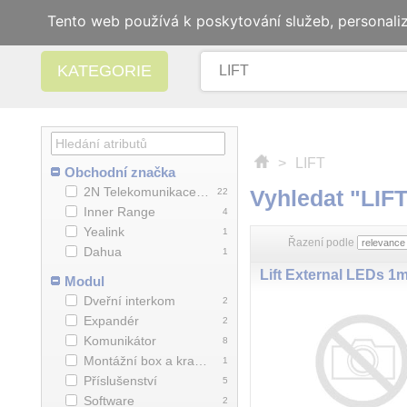
Tento web používá k poskytování služeb, personali
KATEGORIE
>
LIFT
Obchodní značka
2N Telekomunikace a.s.
Vyhledat "LIF
22
Inner Range
4
Yealink
1
Řazení podle
Dahua
1
Lift External LEDs 1
Modul
Dveřní interkom
2
Expandér
2
Komunikátor
8
Montážní box a krabice
1
Příslušenství
5
Software
2