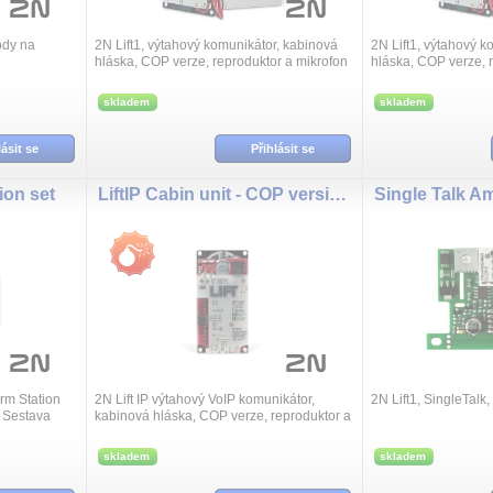
ody na
2N Lift1, výtahový komunikátor, kabinová
2N Lift1, výtahový k
hláska, COP verze, reproduktor a mikrofon
hláska, COP verze, 
na desce
na kabelu
skladem
skladem
lásit se
Přihlásit se
ion set
LiftIP Cabin unit - COP version - wired
Single Talk Am
rm Station
2N Lift IP výtahový VoIP komunikátor,
2N Lift1, SingleTalk
h Sestava
kabinová hláska, COP verze, reproduktor a
 nebo pod
mikrofon na kabelu
pojení k Li...
skladem
skladem