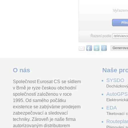
Vyřazen
Přih
Řazení podle
O nás
Naše pro
SYSDO
Společnost Eurosat CS se sídlem
Docházkový
v Brně je ryze českou obchodní
AutoGPS
společností založenou v roce
Elektronická
1995. Od samého počátku
existence se zabýváme prodejem
EDA
zabezpečovací a sledovací
Tiketovací 
techniky. Zároveň je naše firma
Routepla
autorizovaným distributorem
Plánování s