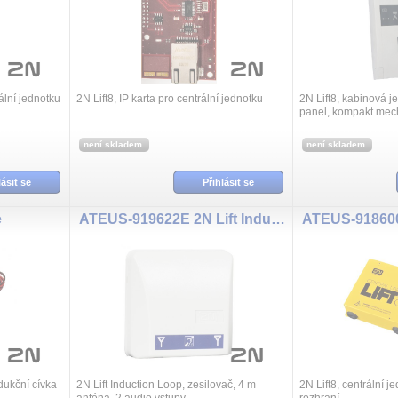
ální jednotku
2N Lift8, IP karta pro centrální jednotku
2N Lift8, kabinová j
panel, kompakt mec
není skladem
není skladem
lásit se
Přihlásit se
e
ATEUS-919622E 2N Lift Induction Loop
ATEUS-918600
ndukční cívka
2N Lift Induction Loop, zesilovač, 4 m
2N Lift8, centrální 