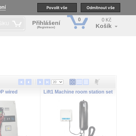
ení
pobočky
Technická podpora
Povolit vše
Školení
Odmítnout vše
CS
0
0 Kč
Přihlášení
ŠÍKU
Košík
(Registrace)
OP wired
Lift1 Machine room station set