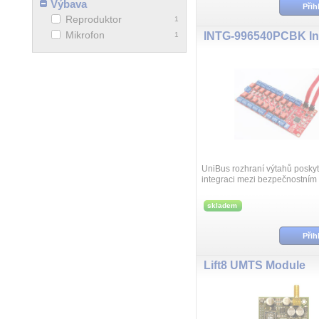
Výbava
Přih
Reproduktor
1
Mikrofon
1
UniBus rozhraní výtahů poskytu
integraci mezi bezpečnostní
Integriti a výtahovým systéme
skladem
Přih
Lift8 UMTS Module