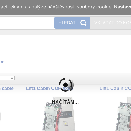
zaci reklam a analýze návštěvnosti soubory cookie.
Nastav
Naše 
HLEDAT
VKLÁDAT DO KO
T"
m cable
Lift1 Cabin COP fixed
Lift1 Cabin C
NAČÍTÁM...