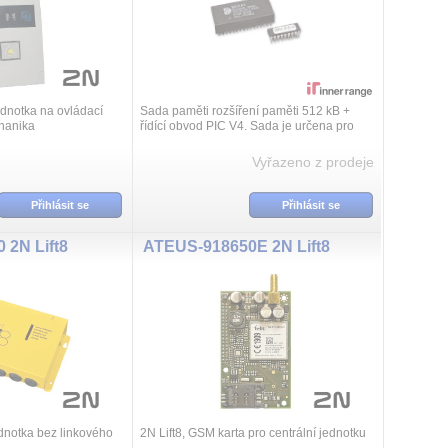
ednotka na ovládací
Sada paměti rozšíření paměti 512 kB +
hanika
řídící obvod PIC V4. Sada je určena pro
řízení výtahů s řídícím systémem Kone
nebo Otis při použití komunikační ú...
Vyřazeno z prodeje
Přihlásit se
Přihlásit se
 2N Lift8
ATEUS-918650E 2N Lift8
jednotka bez linkového
2N Lift8, GSM karta pro centrální jednotku