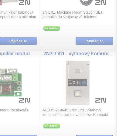
omunikátor, kabinová
2N Lift1, Machine Room Station SET,
reproduktor a mikrofon
jednotka do strojovny vč. telefonu
skladem
Přihlásit se
Přihlásit se
plifier modul
2N® Lift1 - výtahový komunikátor - pro povrchovou montáž
, modul zesilovače
ATEUS-919645 2N® Lift1, výtahový
komunikátor, kabinová hláska, Kompakt
mechanika pro montáž na stěnu kabiny
(CZ)
skladem