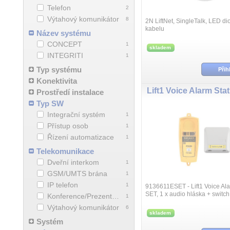
Telefon
2
Výtahový komunikátor
8
2N LiftNet, SingleTalk, LED di
kabelu
Název systému
CONCEPT
1
skladem
INTEGRITI
1
Typ systému
Přih
Konektivita
Lift1 Voice Alarm Stat
Prostředí instalace
Typ SW
Integrační systém
1
Přístup osob
1
Řízení automatizace
1
Telekomunikace
Dveřní interkom
1
GSM/UMTS brána
1
IP telefon
1
9136611ESET - Lift1 Voice Ala
SET, 1 x audio hláska + switc
Konference/Prezentace
1
audio hlásky pro instalaci na
Výtahový komunikátor
6
kabinu výtahu a switche pro při
skladem
Systém