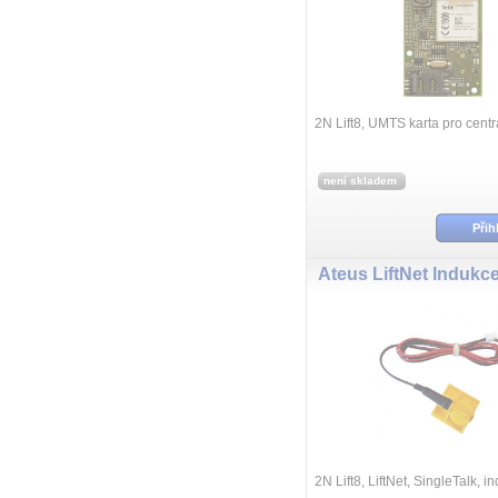
2N Lift8, UMTS karta pro centr
není skladem
Přih
Ateus LiftNet Indukc
2N Lift8, LiftNet, SingleTalk, i