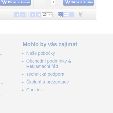
Přidat do košíku
Přidat do košíku
Mohlo by vás zajímat
ě
Naše pobočky
e
Obchodní podmínky &
e
Reklamační řád
me
no
Technická podpora
ši
Školení a prezentace
o
Cookies
m
z
y.
,
je
ou
9