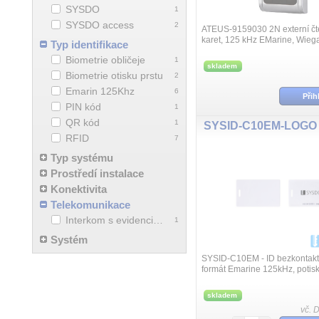
SYSDO
1
SYSDO access
2
ATEUS-9159030 2N externí čt
karet, 125 kHz EMarine, Wieg
Typ identifikace
Biometrie obličeje
1
skladem
Biometrie otisku prstu
2
Emarin 125Khz
6
Přih
PIN kód
1
QR kód
1
SYSID-C10EM-LOGO
RFID
7
Typ systému
Prostředí instalace
Konektivita
Telekomunikace
Interkom s evidenci přístupu
1
Systém
SYSID-C10EM - ID bezkontaktn
formát Emarine 125kHz, poti
skladem
vč. 