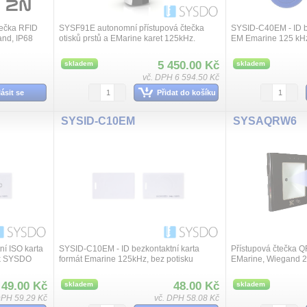
ečka RFID
SYSF91E autonomní přístupová čtečka
SYSID-C40EM - ID be
and, IP68
otisků prstů a EMarine karet 125kHz.
EM Emarine 125 kH
Přístupová čtečka SYSDO ve spojení s
portálem SYSDO vytvoří ucelený systém
5 450.00 Kč
skladem
skladem
evidence d...
vč. DPH 6 594.50 Kč
lásit se
Přidat do košíku
SYSID-C10EM
SYSAQRW6
í ISO karta
SYSID-C10EM - ID bezkontaktní karta
Přístupová čtečka Q
sk SYSDO
formát Emarine 125kHz, bez potisku
EMarine, Wiegand 26
- 16VDC, odběr max
86x86x42mm.
49.00 Kč
48.00 Kč
skladem
skladem
DPH 59.29 Kč
vč. DPH 58.08 Kč