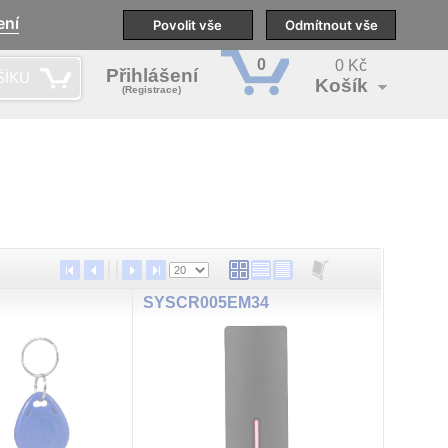
ení
pobočky
Technická podpora
Povolit vše
Školení
Odmítnout vše
CS
0
0 Kč
Přihlášení
ŠÍKU
Košík
(Registrace)
SYSCR005EM34