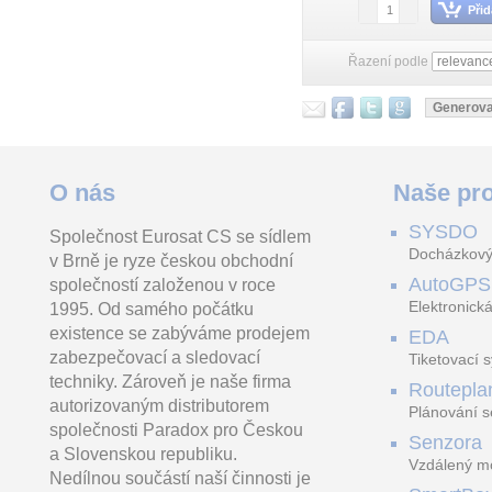
Přid
Řazení podle
O nás
Naše pro
SYSDO
Společnost Eurosat CS se sídlem
Docházkový
v Brně je ryze českou obchodní
AutoGPS
společností založenou v roce
Elektronická
1995. Od samého počátku
existence se zabýváme prodejem
EDA
zabezpečovací a sledovací
Tiketovací 
techniky. Zároveň je naše firma
Routepla
autorizovaným distributorem
Plánování s
společnosti Paradox pro Českou
Senzora
a Slovenskou republiku.
Vzdálený mo
Nedílnou součástí naší činnosti je
LoRaWAN