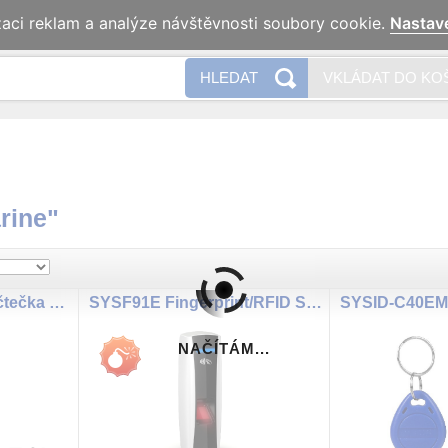
zaci reklam a analýze návštěvnosti soubory cookie.
Nastav
Naše 
HLEDAT
VKLÁDAT DO KO
rine"
IP interkom - Externí čtečka 125kHz EM, WG
SYSF91E Fingerprint/RFID SYSDO acces reader
SYSID-C40EM
NAČÍTÁM...