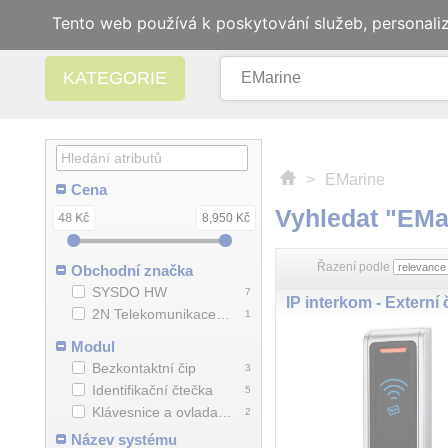
Tento web používá k poskytování služeb, personali
KATEGORIE
>
EMarine
Cena
Vyhledat "EMa
48 Kč
8,950 Kč
Řazení podle
Obchodní značka
SYSDO HW
7
2N Telekomunikace a.s.
1
Modul
Bezkontaktní čip
3
Identifikační čtečka
5
Klávesnice a ovladače
2
Název systému