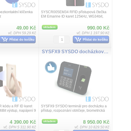
zkontaktní klíčenka
SYSCR005EM34 RFID přístupová čtečka
z
EM Emarine ID karet 125kHz, WG34bit,
napájení 9 až 12VDC, odběr max. 30mA,
rozměry 49 x 20 x 110mm, krytí IP68
49.00 Kč
990.00 Kč
skladem
vč. DPH 59.29 Kč
vč. DPH 1 197.90 Kč
Přidat do košíku
Přidat do košíku
SYSFX9 SYSDO docházkový a přístupový terminál
R kódu a RF ID karet
SYSFX9 SYSDO terminál pro docházku a
Bit výstup, napájení 9
přístup, rozpoznání obličeje, biometrická
. 100mA, rozměry
čtečka, Emarine 125kHz karta /na
objednání Mifare 13,56kHz/, kód. Komuni...
4 390.00 Kč
8 950.00 Kč
skladem
vč. DPH 5 311.90 Kč
vč. DPH 10 829.50 Kč